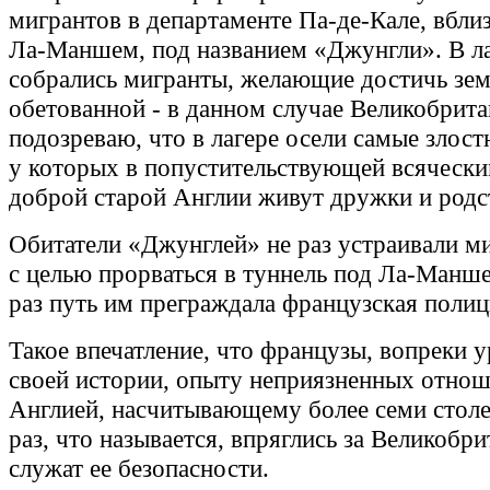
мигрантов в департаменте Па-де-Кале, вбли
Ла-Маншем, под названием «Джунгли». В л
собрались мигранты, желающие достичь зем
обетованной - в данном случае Великобрита
подозреваю, что в лагере осели самые злос
у которых в попустительствующей всяческ
доброй старой Англии живут дружки и родс
Обитатели «Джунглей» не раз устраивали м
с целью прорваться в туннель под Ла-Манше
раз путь им преграждала французская полиц
Такое впечатление, что французы, вопреки 
своей истории, опыту неприязненных отнош
Англией, насчитывающему более семи столет
раз, что называется, впряглись за Великобр
служат ее безопасности.