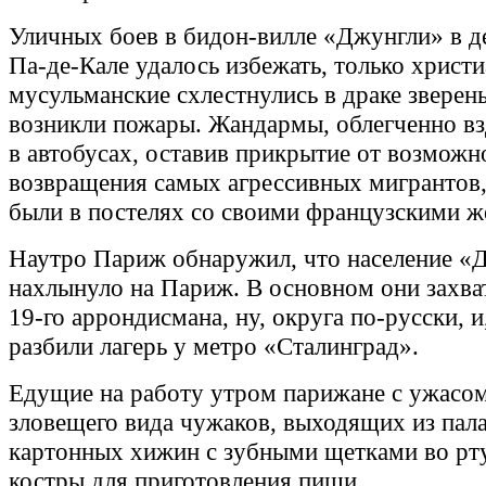
Уличных боев в бидон-вилле «Джунгли» в д
Па-де-Кале удалось избежать, только христи
мусульманские схлестнулись в драке зверен
возникли пожары. Жандармы, облегченно вз
в автобусах, оставив прикрытие от возможн
возвращения самых агрессивных мигрантов,
были в постелях со своими французскими ж
Наутро Париж обнаружил, что население «
нахлынуло на Париж. В основном они захва
19-го аррондисмана, ну, округа по-русски, и
разбили лагерь у метро «Сталинград».
Едущие на работу утром парижане с ужасо
зловещего вида чужаков, выходящих из пала
картонных хижин с зубными щетками во рту.
костры для приготовления пищи.