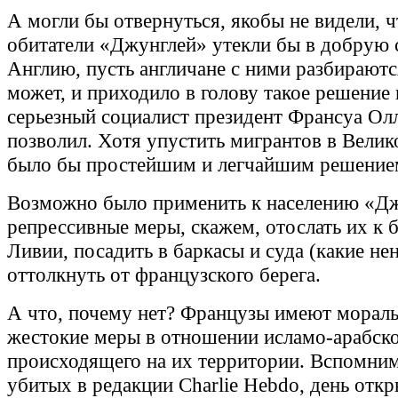
А могли бы отвернуться, якобы не видели, ч
обитатели «Джунглей» утекли бы в добрую
Англию, пусть англичане с ними разбираютс
может, и приходило в голову такое решение
серьезный социалист президент Франсуа Ол
позволил. Хотя упустить мигрантов в Вели
было бы простейшим и легчайшим решение
Возможно было применить к населению «Дж
репрессивные меры, скажем, отослать их к 
Ливии, посадить в баркасы и суда (какие не
оттолкнуть от французского берега.
А что, почему нет? Французы имеют мораль
жестокие меры в отношении исламо-арабско
происходящего на их территории. Вспомним
убитых в редакции Charlie Hebdo, день отк