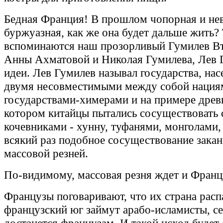
Бедная Франция! В прошлом чопорная и н
буржуазная, как же она будет дальше жить?
вспоминаются наш прозорливый Гумилев Вт
Анны Ахматовой и Николая Гумилева, Лев Г
идеи. Лев Гумилев называл государства, на
двумя несовместимыми между собой нациям
государствами-химерами и на примере древн
котором китайцы пытались сосуществовать 
кочевниками - хунну, туфанями, монголами, 
всякий раз подобное сосуществование зака
массовой резней.
По-видимому, массовая резня ждет и Фран
Французы поговаривают, что их страна расп
французский юг займут арабо-исламисты, с