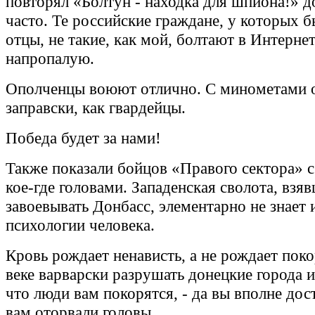
повторял «Болтун - находка для шпиона!» д
часто. Те российские граждане, у которых 
отцы, не такие, как мой, болтают в Интерне
напропалую.
Ополченцы воюют отлично. С минометами
заправски, как гвардейцы.
Победа будет за нами!
Также показали бойцов «Правого сектора» 
кое-где головами. Западенская сволота, взя
завоевывать Донбасс, элементарно не знает 
психологии человека.
Кровь рождает ненависть, а не рождает пок
веке варварски разрушать донецкие города и 
что люди вам покорятся, - да вы вполне дос
вам оторвали головы.