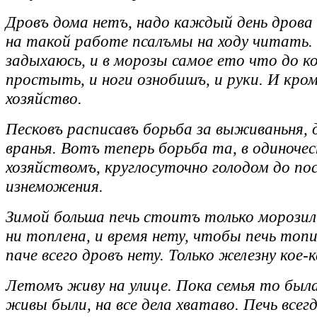
Дровъ дома нетъ, надо каждый день дрова
на такой работе псалъмы на ходу читать
задыхаюсь, и в морозы самое ето что до к
простыть, и ноги ознобишъ, и руки. И кро
хозяйство.
Песковъ расписавъ борьба за выживаньня, 
вранья. Вотъ теперь борьба та, в одиноче
хозяйствомъ, круглосуточно голодом до по
изнеможения.
Зимой больша печь стоитъ только морозилъ
ни топлена, и время нету, чтобы печь топ
паче всего дровъ нету. Только железну кое-к
Летомъ живу на улице. Пока семья то была
живы были, на все дела хватаво. Печь всег