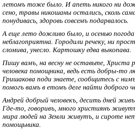
летомъ тоже было. И апеть никого ни дож
сено, травы никошаны остались, сколь сама
понудивась, здоровь совсемъ подарвалось.
А еще лето дожливо было, и осенью погода
неблагоприятна. Городили речеку, ни прост
сломива, унесло. Картошку едва выкопава.
Пишу вамъ, на весну не оставьте, Христа 
человека помощника, ведь есть добры-то л
Гришакова поди знаете, сообщитесь с ним
помогъ вамъ в етомъ деле найти доброго че
Андрей добрый человекъ, десить дней живъ
Где-то, говоривъ, много християнъ живут
мира людей на Земли живутъ, и сироте не
помощьника.