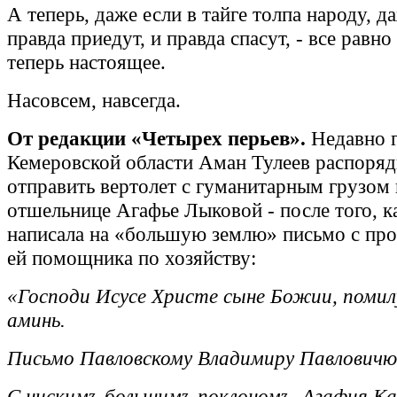
А теперь, даже если в тайге толпа народу, д
правда приедут, и правда спасут, - все равн
теперь настоящее.
Насовсем, навсегда.
От редакции «Четырех перьев».
Недавно г
Кемеровской области Аман Тулеев распоряд
отправить вертолет с гуманитарным грузом 
отшельнице Агафье Лыковой - после того, к
написала на «большую землю» письмо с про
ей помощника по хозяйству:
«Господи Исусе Христе сыне Божии, помил
аминь.
Письмо Павловскому Владимиру Павловичю
С нискимъ большимъ поклономъ, Агафия Ка