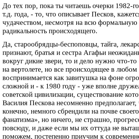
До тех пор, пока ты читаешь очерки 1982-го
т.д. года, - то, что описывает Песков, каже
чудачеством, несмотря на всю формальную
радикальность происходящего.
Да, старообрядцы-беспоповцы, тайга, лекар
признают, братья и сестра Агафьи неожидан
вокруг дикие звери, то и дело нужно что-то
на вертолете, но все происходящее в любом
воспринимается как завитушка на фоне огр
сложной и - к 1980 году - уже вполне друж
советской цивилизации, существование кото
Василия Пескова несомненно предполагает,
конечно, немного сбрендили на почве своег
фанатизма», но ничего, не страшно, прогрес
повсюду, и даже если мы их оттуда не выта
поможем, постепенно приучим к современн