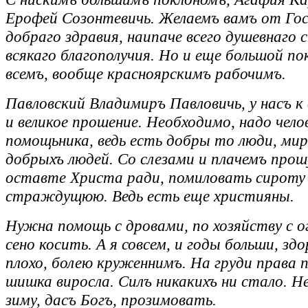
Ерофей Созонтевичь. Желаемъ вамъ от Го
добраго здравия, наипаче всего душевнаго 
всякаго благополучия. Но и еще большой по
всемъ, вообще красноярскимъ рабочимъ.
Павловский Владимиръ Павловичь, у насъ к
и великое прошение. Необходимо, надо чело
помощьника, ведь есть добры то люди, мир
добрыхъ людей. Со слезами и плачемъ прошу
оставте Христа ради, помиловать сироту 
страждущюю. Ведь есть еще християны.
Нужна помощь с дровами, по хозяйству с о
сено косить. А я совсем, и годы больши, зд
плохо, болею круженнимъ. На груди права 
шишка виросла. Силъ никакихъ ни стало. Не
зиму, дасъ Богъ, прозимовать.