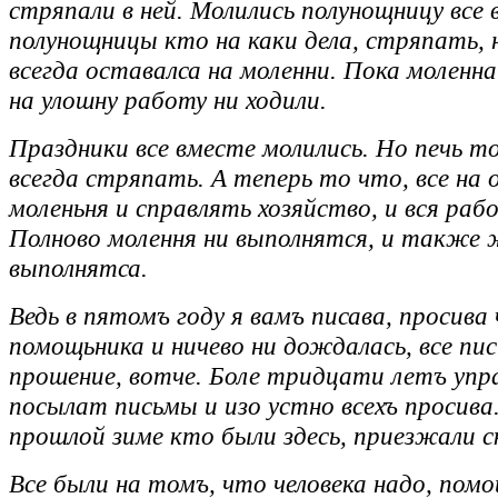
стряпали в ней. Молились полунощницу все 
полунощницы кто на каки дела, стряпать, 
всегда оставалса на моленни. Пока моленна
на улошну работу ни ходили.
Праздники все вместе молились. Но печь т
всегда стряпать. А теперь то что, все на 
моленьня и справлять хозяйство, и вся раб
Полново молення ни выполнятся, и также 
выполнятса.
Ведь в пятомъ году я вамъ писава, просива
помощьника и ничево ни дождалась, все пи
прошение, вотче. Боле тридцати летъ упр
посылат письмы и изо устно всехъ просива.
прошлой зиме кто были здесь, приезжали с
Все были на томъ, что человека надо, помо