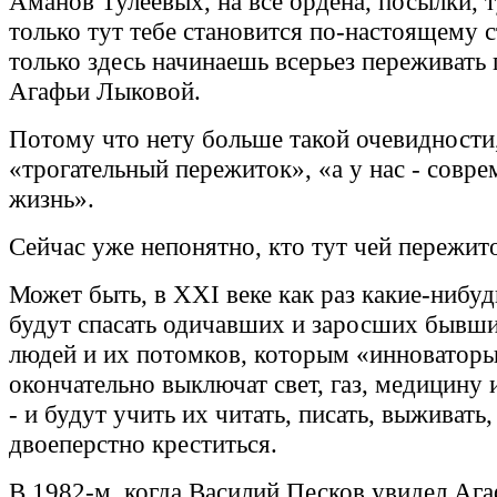
Аманов Тулеевых, на все ордена, посылки, т
только тут тебе становится по-настоящему 
только здесь начинаешь всерьез переживать
Агафьи Лыковой.
Потому что нету больше такой очевидности,
«трогательный пережиток», «а у нас - совре
жизнь».
Сейчас уже непонятно, кто тут чей пережит
Может быть, в XXI веке как раз какие-нибу
будут спасать одичавших и заросших бывши
людей и их потомков, которым «инноватор
окончательно выключат свет, газ, медицину 
- и будут учить их читать, писать, выживать,
двоеперстно креститься.
В 1982-м, когда Василий Песков увидел Аг