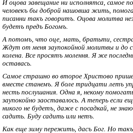
И оцова завещание ни исполнятса, самое по
человекъ бы доброй нашовша жить, помога
писанни такъ говоритъ. Оцова молитва не
будетъ предъ Богомъ.
А потомъ, что оце, мать, братьти, сестра
Ждут от меня заупокойной молитвы и до с
колена. Все просятъ молення. Я же последня
оставась.
Самое страшно во второе Христово прише
вместе станемъ. Я боле тридцати летъ у
несть послушания. Одна я, некому помогать
заупокойно заоставалось. А теперь если ещ
никого не будетъ, даже с посадкай, не знаю
садить. Буду садить или нетъ.
Как еще зиму пережить, дасъ Бог. Но такъ