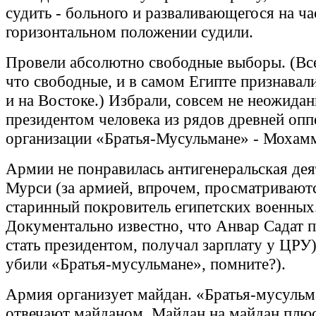
судить - больного и разваливающегося на ча
горизонтальном положении судили.
Провели абсолютно свободные выборы. (Все
что свободные, и в самом Египте признавали
и на Востоке.) Избрали, совсем не неожидан
президентом человека из рядов древней оп
организации «Братья-Мусульмане» - Мохам
Армии не понравилась антигенеральская дея
Мурси (за армией, впрочем, просматриваю
старинный покровитель египетских военных
Документально известно, что Анвар Садат п
стать президентом, получал зарплату у ЦРУ)
убили «Братья-мусульмане», помните?).
Армия организует майдан. «Братья-мусульм
отвечают майданом. Майдан на майдан плюс