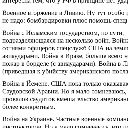
интересна тем, что у РФ в принципе нет уд
Военное вторжение в Ливию. Ну тут особо 
не надо: бомбардировки плюс помощь спецн
Война с Исламским государством, по сути,
подразделяющаяся на несколько войн. Война
сотнями офицеров спецслужб США на земл
авиаударами. Война в Ираке, больше всего
пожар в борделе (с авиаударами). Война в 
(приведшая к убийству американского посла
Война в Йемене. США пока только оказыва
Саудовской Аравии. Но я мало сомневаюсь, 
провалов саудитов вмешательство американц
более конкретным.
Война на Украине. Частные военные компан
инструкторов. Но я мало сомневаюсь, что п