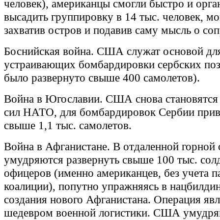
человек), американцы смогли быстро и орга
высадить группировку в 14 тыс. человек, м
захватив остров и подавив саму мысль о со
Боснийская война. США служат основой дл
устраивающих бомбардировки сербских поз
было развернуто свыше 400 самолетов).
Война в Югославии. США снова становятся
сил НАТО, для бомбардировок Сербии при
свыше 1,1 тыс. самолетов.
Война в Афганистане. В отдаленной горной
умудряются развернуть свыше 100 тыс. солд
офицеров (именно американцев, без учета п
коалиции), попутно упражняясь в нацбилди
создания нового Афганистана. Операция явл
шедевром военной логистики. США умудря