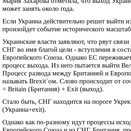
Мария Захарова отметила, что выход Украи
может занять около года.
Если Украина действительно решит выйти и
произойдет событие исторического масштаб
Украинские власти заявляют, что рвут связи 
СНГ во имя благой цели - вступления в сост
Европейского Союза. Однако ЕС переживае
процесс выхода. Из него пытается выйти Ве
Процесс развода между Британией и Европ
называть Brexit`ом. Слово происходит от соч
= Britain (Британия) + Exit (выход).
Стало быть, СНГ находится на пороге Укрек
(Украина+exit).
Однако как по-разному идут процессы исход
Европейского Союза и из СНГ. Британия, п