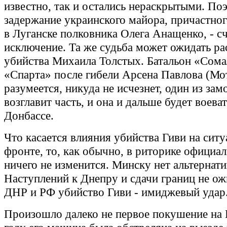
известно, так и остались нераскрытыми. По
задержание украинского майора, причастног
в Луганске полковника Олега Анащенко, - с
исключение. Та же судьба может ожидать ра
убийства Михаила Толстых. Батальон «Сомал
«Спарта» после гибели Арсена Павлова (Мо
разумеется, никуда не исчезнет, один из зам
возглавит часть, и она и дальше будет воеват
Донбассе.
Что касается влияния убийства Гиви на сит
фронте, то, как обычно, в риторике официа
ничего не изменится. Минску нет альтернати
Наступлений к Днепру и сдачи границ не ож
ДНР и РФ убийство Гиви - имиджевый удар
Произошло далеко не первое покушение на 