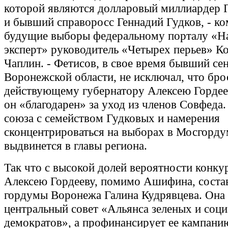
которой являются долларовый миллиардер 
и бывший справоросс Геннадий Гудков, - к
будущие выборы федеральному порталу «Н
эксперт» руководитель «Четырех перьев» К
Чаплин. - Фетисов, в свое время бывший се
Воронежской области, не исключал, что бро
действующему губернатору Алексею Гордее
он «благодарен» за уход из членов Совфеда.
союза с семейством Гудковых и намерения
сконцентрироваться на выборах в Мосгорду
выдвинется в главы региона.
Так что с высокой долей вероятности конк
Алексею Гордееву, помимо Ашифина, состав
гордумы Воронежа Галина Кудрявцева. Она
центральный совет «Альянса зеленых и соци
демократов», а профинансирует ее кампанию