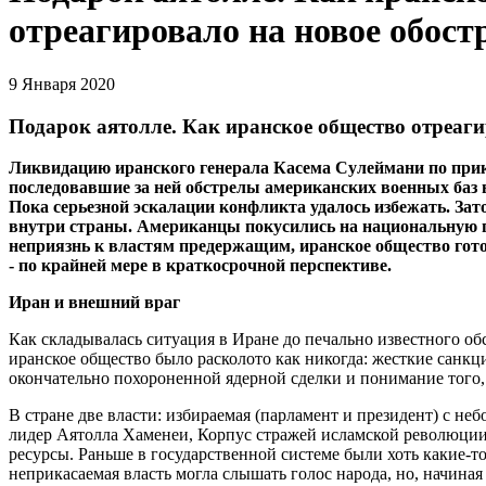
отреагировало на новое обос
9 Января 2020
Подарок аятолле. Как иранское общество отреаг
Ликвидацию иранского генерала Касема Сулеймани по при
последовавшие за ней обстрелы американских военных баз 
Пока серьезной эскалации конфликта удалось избежать. Зат
внутри страны. Американцы покусились на национальную г
неприязнь к властям предержащим, иранское общество гот
- по крайней мере в краткосрочной перспективе.
Иран и внешний враг
Как складывалась ситуация в Иране до печально известного об
иранское общество было расколото как никогда: жесткие санкц
окончательно похороненной ядерной сделки и понимание того, 
В стране две власти: избираемая (парламент и президент) с н
лидер Аятолла Хаменеи, Корпус стражей исламской революции, 
ресурсы. Раньше в государственной системе были хоть какие-т
неприкасаемая власть могла слышать голос народа, но, начина