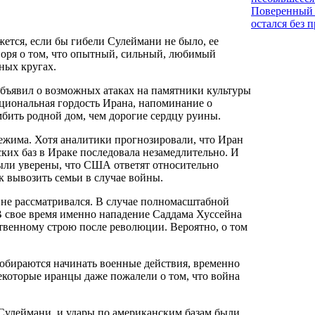
Поверенный 
остался без 
жется, если бы гибели Сулеймани не было, ее
оворя о том, что опытный, сильный, любимый
ных кругах.
объявил о возможных атаках на памятники культуры
ациональная гордость Ирана, напоминание о
мбить родной дом, чем дорогие сердцу руины.
режима. Хотя аналитики прогнозировали, что Иран
ких баз в Ираке последовала незамедлительно. И
были уверены, что США ответят относительно
ак вывозить семьи в случае войны.
е не рассматривался. В случае полномасштабной
 свое время именно нападение Саддама Хуссейна
твенному строю после революции. Вероятно, о том
собираются начинать военные действия, временно
которые иранцы даже пожалели о том, что война
а Сулеймани, и удары по американским базам были