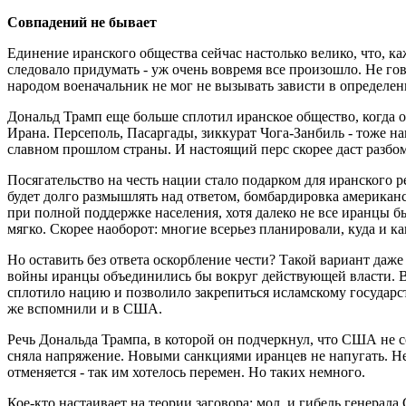
Совпадений не бывает
Единение иранского общества сейчас настолько велико, что, ка
следовало придумать - уж очень вовремя все произошло. Не г
народом военачальник не мог не вызывать зависти в определен
Дональд Трамп еще больше сплотил иранское общество, когда 
Ирана. Персеполь, Пасаргады, зиккурат Чога-Занбиль - тоже н
славном прошлом страны. И настоящий перс скорее даст разбо
Посягательство на честь нации стало подарком для иранского 
будет долго размышлять над ответом, бомбардировка американс
при полной поддержке населения, хотя далеко не все иранцы 
мягко. Скорее наоборот: многие всерьез планировали, куда и к
Но оставить без ответа оскорбление чести? Такой вариант даж
войны иранцы объединились бы вокруг действующей власти. В
сплотило нацию и позволило закрепиться исламскому государс
же вспомнили и в США.
Речь Дональда Трампа, в которой он подчеркнул, что США не 
сняла напряжение. Новыми санкциями иранцев не напугать. Не
отменяется - так им хотелось перемен. Но таких немного.
Кое-кто настаивает на теории заговора: мол, и гибель генерал