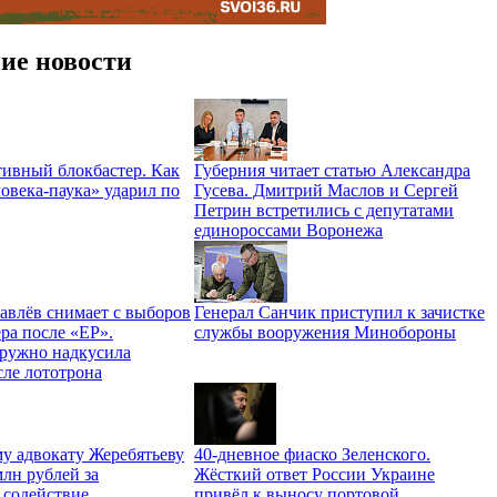
ие новости
ивный блокбастер. Как
Губерния читает статью Александра
овека-паука» ударил по
Гусева. Дмитрий Маслов и Сергей
Петрин встретились с депутатами
единороссами Воронежа
авлёв снимает с выборов
Генерал Санчик приступил к зачистке
ра после «ЕР».
службы вооружения Минобороны
ружно надкусила
сле лототрона
у адвокату Жеребятьеву
40-дневное фиаско Зеленского.
лн рублей за
Жёсткий ответ России Украине
 содействие.
привёл к выносу портовой