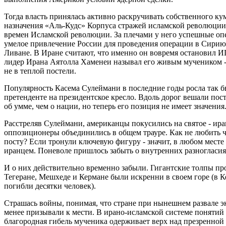
Тогда власть принялась активно раскручивать собственного 
назначения «Аль-Кудс» Корпуса стражей исламской революции 
времен Исламской революции. За плечами у него успешные опе
умелое привлечение России для проведения операции в Сирию (
Ливане. В Иране считают, что именно он вовремя остановил И
лидер Ирана Аятолла Хаменеи называл его живым мучеником - н
не в теплой постели.
Популярность Касема Сулеймани в последние годы росла так бы
претенденте на президентское кресло. Вдоль дорог вешали пост
об умме, чем о нации, но теперь его позиция не имеет значения
Расстреляв Сулеймани, американцы покусились на святое - ир
оппозиционеры объединились в общем трауре. Как не любить ч
посту? Если тронули ключевую фигуру - значит, в любом месте
иранцем. Поневоле пришлось забыть о внутренних разногласия
И о них действительно временно забыли. Гигантские толпы п
Тегеране, Мешхеде и Кермане были искренни в своем горе (в Ке
погибли десятки человек).
Страшась войны, понимая, что стране при нынешнем развале эк
менее призывали к мести. В ирано-исламской системе понятий е
благородная гибель мученика одерживает верх над презренной