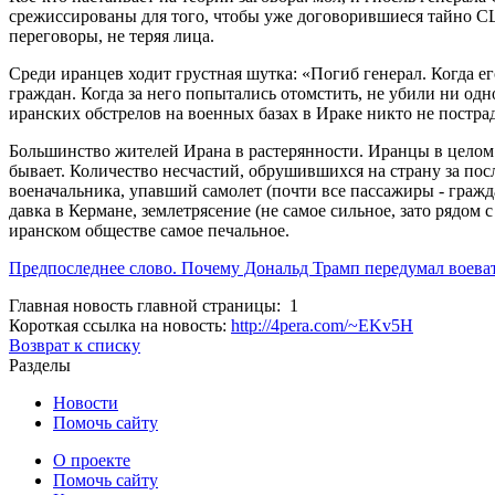
срежиссированы для того, чтобы уже договорившиеся тайно С
переговоры, не теряя лица.
Среди иранцев ходит грустная шутка: «Погиб генерал. Когда е
граждан. Когда за него попытались отомстить, не убили ни од
иранских обстрелов на военных базах в Ираке никто не пострад
Большинство жителей Ирана в растерянности. Иранцы в целом 
бывает. Количество несчастий, обрушившихся на страну за посл
военачальника, упавший самолет (почти все пассажиры - граж
давка в Кермане, землетрясение (не самое сильное, зато рядом 
иранском обществе самое печальное.
Предпоследнее слово. Почему Дональд Трамп передумал воева
Главная новость главной страницы: 1
Короткая ссылка на новость:
http://4pera.com/~EKv5H
Возврат к списку
Разделы
Новости
Помочь сайту
О проекте
Помочь сайту