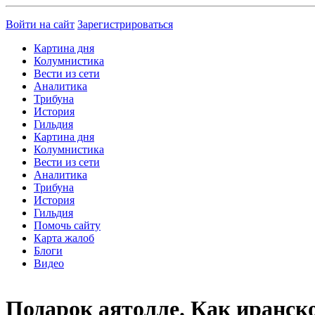
Войти на сайт
Зарегистрироваться
Картина дня
Колумнистика
Вести из сети
Аналитика
Трибуна
История
Гильдия
Картина дня
Колумнистика
Вести из сети
Аналитика
Трибуна
История
Гильдия
Помочь сайту
Карта жалоб
Блоги
Видео
Подарок аятолле. Как иранск