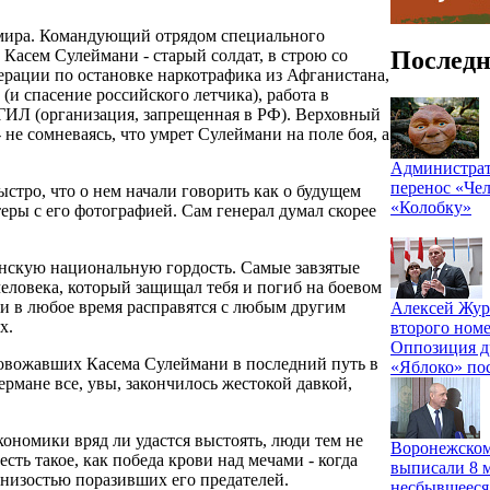
кумира. Командующий отрядом специального
Последн
Касем Сулеймани - старый солдат, в строю со
рации по остановке наркотрафика из Афганистана,
и спасение российского летчика), работа в
ГИЛ (организация, запрещенная в РФ). Верховный
е сомневаясь, что умрет Сулеймани на поле боя, а
Администрат
перенос «Чел
стро, что о нем начали говорить как о будущем
«Колобку»
еры с его фотографией. Сам генерал думал скорее
.
анскую национальную гордость. Самые завзятые
еловека, который защищал тебя и погиб на боевом
 и в любое время расправятся с любым другим
Алексей Жур
х.
второго номе
Оппозиция д
ровожавших Касема Сулеймани в последний путь в
«Яблоко» по
рмане все, увы, закончилось жестокой давкой,
ономики вряд ли удастся выстоять, люди тем не
Воронежском
сть такое, как победа крови над мечами - когда
выписали 8 м
 низостью поразивших его предателей.
несбывшееся