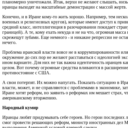
планомерно уничтожали. Итак, верхи не желают слышать, низы 
иранцы выходят на масштабные демонстрации с массой жертв.
Конечно, и в Иране кому-то жить хорошо. Например, тем неск
военных и религиозных кругов), которые имеют доступ к при
средний класс, интеллигенция в разочаровании покидает стран
границей). А те, кому ехать некуда и не на что, огромная масса
скрежещут зубами. Еще немного - и никакие репрессии не оста
нечего.
Проблема иранской власти вовсе не в коррумпированности или
окружение до сих пор не желают расставаться с идеологией эк
ином варианте. Для них не так важна идентичность иранцев как
целом. Вот почему огромные средства вливаются в расширени
противостояние с США.
А свои потерпят. Их можно напугать. Показать ситуацию в Ира
власти, может, и не справляются с проблемами в экономике, за
Иране хотят реформ, но заявить о реформах им мешает страх, 
американскому вторжению.
Народный кумир
Иранцы любят придумывать себе героев. Но герои последних л
смог провести решающих реформ, министр иностранных дел М
выполнения Америкой условий ядерной сделки.