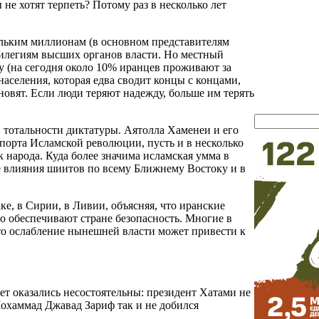
не хотят терпеть? Потому раз в несколько лет
ольким миллионам (в основном представителям
вилегиям высших органов власти. Но местный
у (на сегодня около 10% иранцев проживают за
 населения, которая едва сводит концы с концами,
новят. Если люди теряют надежду, больше им терять
 тотальности диктатуры. Аятолла Хаменеи и его
спорта Исламской революции, пусть и в несколько
 народа. Куда более значима исламская умма в
е влияния шиитов по всему Ближнему Востоку и в
ке, в Сирии, в Ливии, объясняя, что иранские
то обеспечивают стране безопасность. Многие в
что ослабление нынешней власти может привести к
ет оказались несостоятельны: президент Хатами не
охаммад Джавад Зариф так и не добился