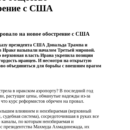
трение с США
ировало на новое обострение с США
казу президента США Дональда Трампа и
в Ираке называли началом Третьей мировой.
о верховная власть Ирана укрепила позиции
ордость иранцев. И несмотря на открытую
ово объединиться для борьбы с внешним врагом
стрела в иракском аэропорту? В последний год
ии, растущие цены, обманутые надежды из-за
что курс реформистов обречен на провал.
ебольшим влиянием и неизбираемая (верховный
судебная система), сосредоточившая в руках все
о каналы, по которым неизбираемая и
я с президентства Махмуда Ахмадинежада, их