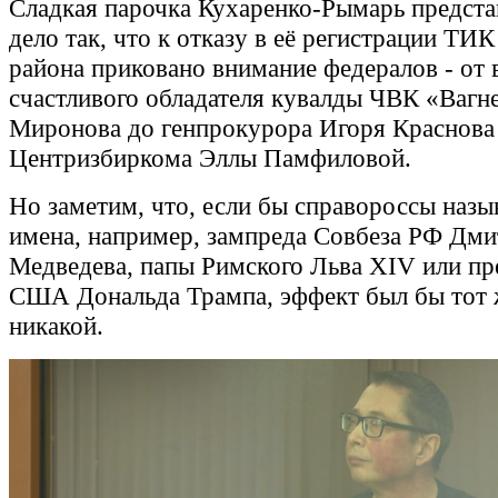
Сладкая парочка Кухаренко-Рымарь предста
дело так, что к отказу в её регистрации ТИ
района приковано внимание федералов - от
счастливого обладателя кувалды ЧВК «Вагн
Миронова до генпрокурора Игоря Краснова 
Центризбиркома Эллы Памфиловой.
Но заметим, что, если бы справороссы назы
имена, например, зампреда Совбеза РФ Дми
Медведева, папы Римского Льва XIV или пр
США Дональда Трампа, эффект был бы тот ж
никакой.