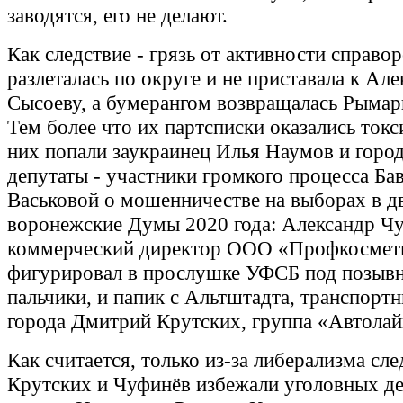
заводятся, его не делают.
Как следствие - грязь от активности справо
разлеталась по округе и не приставала к Ал
Сысоеву, а бумерангом возвращалась Рымар
Тем более что их партсписки оказались ток
них попали заукраинец Илья Наумов и горо
депутаты - участники громкого процесса Ба
Васьковой о мошенничестве на выборах в д
воронежские Думы 2020 года: Александр Ч
коммерческий директор ООО «Профкосмети
фигурировал в прослушке УФСБ под позы
пальчики, и папик с Альтштадта, транспорт
города Дмитрий Крутских, группа «Автола
Как считается, только из-за либерализма сле
Крутских и Чуфинёв избежали уголовных де