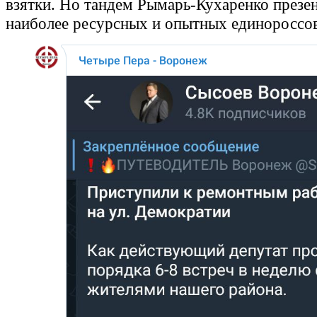
взятки. Но тандем Рымарь-Кухаренко презен
наиболее ресурсных и опытных единороссов