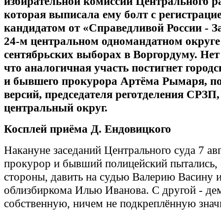
избирательной комиссии Центрального р
которая выписала ему болт с регистраци
кандидатом от «Справедливой России - З
24-м центральном одномандатном округе
сентябрьских выборах в Воргордуму. Нет
что аналогичная участь постигнет городс
и бывшего прокурора Артёма Рымаря, по
версий, председателя реготделения СРЗП,
центральный округ.
Косплей приёма Д. Ендовицкого
Накануне заседаний Центрального суда 7 а
прокурор и бывший полицейский пытались, 
стороны, давить на судью Валерию Васину и
облизбиркома Илью Иванова. С другой - де
собственную, ничем не подкреплённую зна