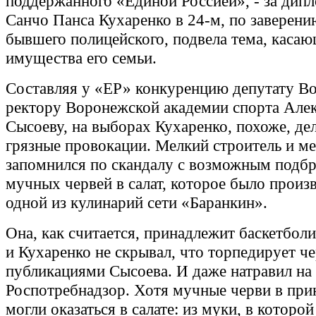
поддержанного «Единой Россией», - за дипл
Санчо Панса Кухаренко в 24-м, по заверени
бывшего полицейского, подвела тема, каса
имущества его семьи.
Составляя у «ЕР» конкуренцию депутату В
ректору Воронежской академии спорта Але
Сысоеву, на выборах Кухаренко, похоже, дел
грязные провокации. Мелкий строитель и м
запомнился по скандалу с возможным подб
мучных червей в салат, которое было произ
одной из кулинарий сети «Баранкин».
Она, как считается, принадлежит баскетбол
и Кухаренко не скрывал, что торпедирует 
публикациями Сысоева. И даже натравил на
Роспотребнадзор. Хотя мучные черви в при
могли оказаться в салате: из муки, в которой