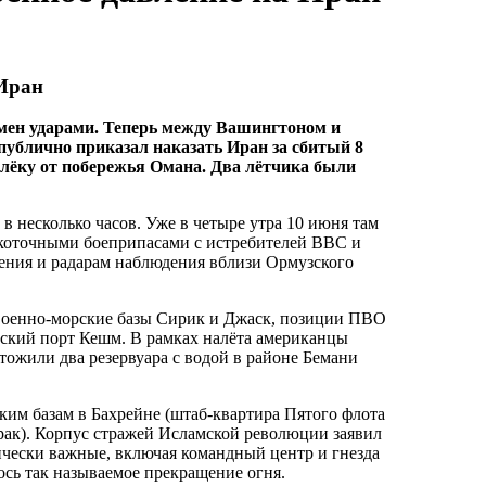
Иран
бмен ударами. Теперь между Вашингтоном и
ублично приказал наказать Иран за сбитый 8
лёку от побережья Омана. Два лётчика были
несколько часов. Уже в четыре утра 10 июня там
окоточными боеприпасами с истребителей ВВС и
ния и радарам наблюдения вблизи Ормузского
военно-морские базы Сирик и Джаск, позиции ПВО
еский порт Кешм. В рамках налёта американцы
ожили два резервуара с водой в районе Бемани
ким базам в Бахрейне (штаб-квартира Пятого флота
ак). Корпус стражей Исламской революции заявил
ически важные, включая командный центр и гнезда
ось так называемое прекращение огня.