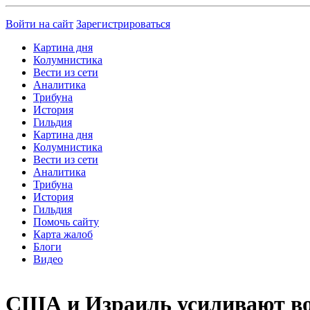
Войти на сайт
Зарегистрироваться
Картина дня
Колумнистика
Вести из сети
Аналитика
Трибуна
История
Гильдия
Картина дня
Колумнистика
Вести из сети
Аналитика
Трибуна
История
Гильдия
Помочь сайту
Карта жалоб
Блоги
Видео
США и Израиль усиливают во