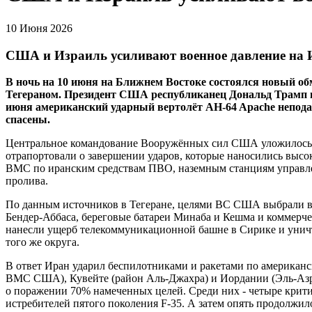
10 Июня 2026
США и Израиль усиливают военное давление на 
В ночь на 10 июня на Ближнем Востоке состоялся новый о
Тегераном. Президент США республиканец Дональд Трамп п
июня американский ударный вертолёт AH-64 Apache непода
спасены.
Центральное командование Вооружённых сил США уложилось в 
отрапортовали о завершении ударов, которые наносились выс
ВМС по иранским средствам ПВО, наземным станциям управле
пролива.
По данным источников в Тегеране, целями ВС США выбрали 
Бендер-Аббаса, береговые батареи Минаба и Кешма и коммерч
нанесли ущерб телекоммуникационной башне в Сирике и уничт
того же округа.
В ответ Иран ударил беспилотниками и ракетами по американс
ВМС США), Кувейте (район Аль-Джахра) и Иордании (Эль-Азр
о поражении 70% намеченных целей. Среди них - четыре крит
истребителей пятого поколения F-35. А затем опять продолжил