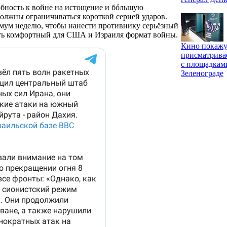
обность к войне на истощение и бóльшую
должны ограничиваться короткой серией ударов.
мум неделю, чтобы нанести противнику серьёзный
мать комфортный для США и Израиля формат войны.
Кино покажу
присматрива
с площадкам
Зеленограде