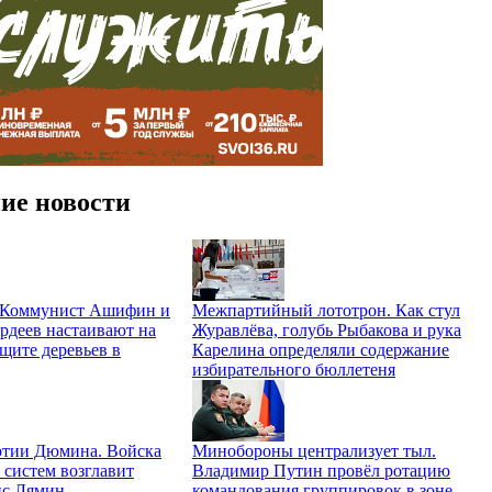
ие новости
. Коммунист Ашифин и
Межпартийный лототрон. Как стул
рдеев настаивают на
Журавлёва, голубь Рыбакова и рука
щите деревьев в
Карелина определяли содержание
избирательного бюллетеня
ртии Дюмина. Войска
Минобороны централизует тыл.
 систем возглавит
Владимир Путин провёл ротацию
ис Лямин
командования группировок в зоне