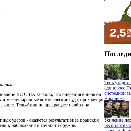
Последн
Тень уходит
и раз.
единоросс Го
системной за
дование ВС США заявило, что операция в ночь на
Воронеже
А и международные коммерческие суда, проходящие
Израиле. Тель-Авив не прекращает налёты на
Усиление па
апных ударов - окажется результативнее иранских
беспилотных
ведки, наблюдения и точности оружия.
генерал Ден