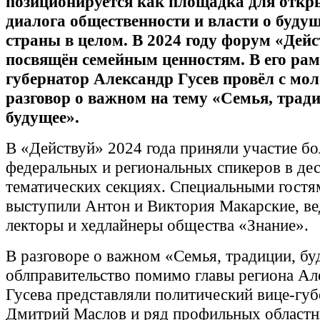
позиционируется как площадка для откр
диалога общественности и власти о буду
страны в целом. В 2024 году форум «Дей
посвящён семейным ценностям. В его ра
губернатор Александр Гусев провёл с мо
разговор о важном на тему «Семья, трад
будущее».
В «Действуй» 2024 года приняли участие б
федеральных и региональных спикеров в де
тематических секциях. Специальными гост
выступили Антон и Виктория Макарские, в
лекторы и хедлайнеры общества «Знание».
В разговоре о важном «Семья, традиции, б
облправительство помимо главы региона Ал
Гусева представляли политический вице-губ
Дмитрий Маслов и ряд профильных област