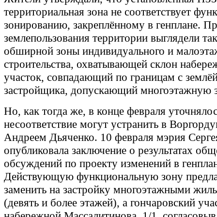
территориальная зона не соответствует фу
зонированию, закреплённому в генплане. П
землепользования территории выглядели так
обширной зоны индивидуального и малоэта
строительства, охватывающей склон набере
участок, совпадающий по границам с землё
застройщика, допускающий многоэтажную з
Но, как тогда же, в конце февраля уточнялос
несоответствие могут устранить в Воргордум
Андреем Дьяченко. 10 февраля мэрия Серге
опубликовала заключение о результатах об
обсуждений по проекту изменений в генплан
Действующую функциональную зону предла
заменить на застройку многоэтажными жи
(девять и более этажей), а гончаровский уча
набережной Массалитинова, 1/1, согласовыв