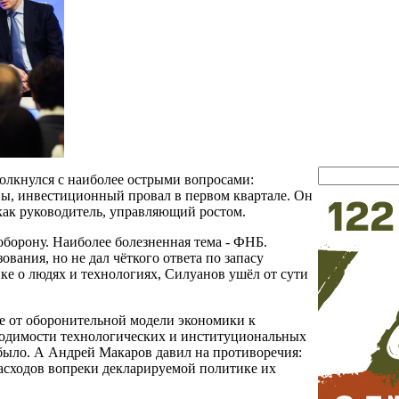
олкнулся с наиболее острыми вопросами:
вы, инвестиционный провал в первом квартале. Он
как руководитель, управляющий ростом.
оборону. Наиболее болезненная тема - ФНБ.
ования, но не дал чёткого ответа по запасу
е о людях и технологиях, Силуанов ушёл от сути
е от оборонительной модели экономики к
бходимости технологических и институциональных
 было. А Андрей Макаров давил на противоречия:
асходов вопреки декларируемой политике их