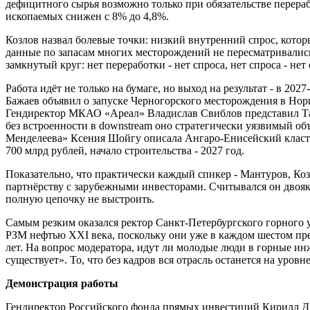
дефицитного сырья возможно только при обязательстве перера
ископаемых снижен с 8% до 4,8%.
Козлов назвал болевые точки: низкий внутренний спрос, котор
данные по запасам многих месторождений не пересматривались
замкнутый круг: нет переработки - нет спроса, нет спроса - нет
Работа идёт не только на бумаге, но выход на результат - в 20
Бажаев объявил о запуске Черногорского месторождения в Нор
Гендиректор МКАО «Ареал» Владислав Свиблов представил Тас
без встроенности в downstream оно стратегически уязвимый объ
Менделеева» Ксения Шойгу описала Ангаро-Енисейский кластер
700 млрд рублей, начало строительства - 2027 год.
Показательно, что практически каждый спикер - Мантуров, Коз
партнёрству с зарубежными инвесторами. Считывался он двояко
полную цепочку не выстроить.
Самым резким оказался ректор Санкт-Петербургского горного
РЗМ нефтью XXI века, поскольку они уже в каждом шестом пре
лет. На вопрос модератора, идут ли молодые люди в горные ин
существует». То, что без кадров вся отрасль останется на уров
Демонстрация работы
Гендиректор Российского фонда прямых инвестиций Кирилл Д