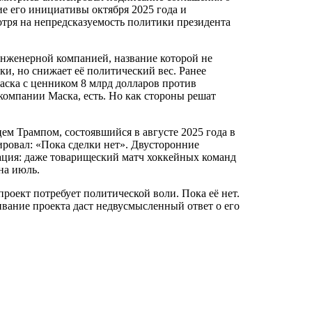
ие его инициативы октября 2025 года и
отря на непредсказуемость политики президента
инженерной компанией, название которой не
ки, но снижает её политический вес. Ранее
ска с ценником 8 млрд долларов против
 компании Маска, есть. Но как стороны решат
м Трампом, состоявшийся в августе 2025 года в
ировал: «Пока сделки нет». Двусторонние
ация: даже товарищеский матч хоккейных команд
 на июль.
роект потребует политической воли. Пока её нет.
вание проекта даст недвусмысленный ответ о его