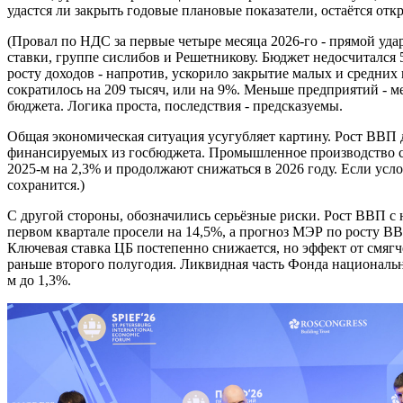
удастся ли закрыть годовые плановые показатели, остаётся от
(Провал по НДС за первые четыре месяца 2026-го - прямой уд
ставки, группе сислибов и Решетникову. Бюджет недосчитался
росту доходов - напротив, ускорило закрытие малых и средних
сократилось на 209 тысяч, или на 9%. Меньше предприятий - 
бюджета. Логика проста, последствия - предсказуемы.
Общая экономическая ситуация усугубляет картину. Рост ВВП 
финансируемых из госбюджета. Промышленное производство с
2025-м на 2,3% и продолжают снижаться в 2026 году. Если усло
сохранится.)
С другой стороны, обозначились серьёзные риски. Рост ВВП с н
первом квартале просели на 14,5%, а прогноз МЭР по росту ВВП
Ключевая ставка ЦБ постепенно снижается, но эффект от смяг
раньше второго полугодия. Ликвидная часть Фонда национальн
м до 1,3%.