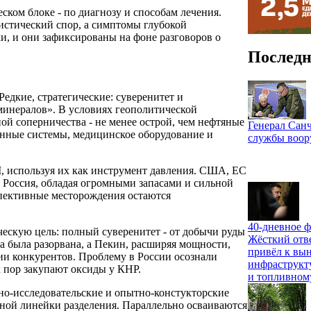
ском блоке - по диагнозу и способам лечения.
истический спор, а симптомы глубокой
и, и они зафиксированы на фоне разговоров о
Последн
дкие, стратегические: суверенитет и
минералов». В условиях геополитической
ой соперничества - не менее острой, чем нефтяные
Генерал Санч
нные системы, медицинское оборудование и
службы воо
, используя их как инструмент давления. США, ЕС
. Россия, обладая огромными запасами и сильной
спективные месторождения остаются
40-дневное ф
ескую цель: полный суверенитет - от добычи руды
Жёсткий отв
 была разорвана, а Пекин, расширяя мощности,
привёл к вы
ии конкурентов. Проблему в России осознали
инфраструкт
х пор закупают оксиды у КНР.
и топливном
чно-исследовательские и опытно-констукторские
олной линейки разделения. Параллельно осваиваются