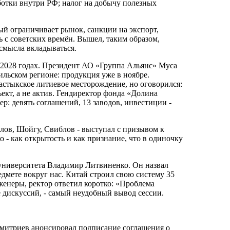
ботки внутри РФ; налог на добычу полезных
ый ограничивает рынок, санкции на экспорт,
 с советских времён. Вышел, таким образом,
 смысла вкладываться.
27-2028 годах. Президент АО «Группа Альянс» Муса
ильском регионе: продукция уже в ноябре.
тыкское литиевое месторождение, но оговорился:
ект, а не актив. Гендиректор фонда «Долина
: девять соглашений, 13 заводов, инвестиции -
лов, Шойгу, Свиблов - выступал с призывом к
 - как открытость и как признание, что в одиночку
 университета Владимир Литвиненко. Он назвал
дмете вокруг нас. Китай строил свою систему 35
женеры, ректор ответил коротко: «Проблема
не дискуссий, - самый неудобный вывод сессии.
митриев анонсировал подписание соглашения о