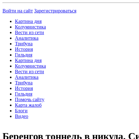
Войти на сайт
Зарегистрироваться
Картина дня
Колумнистика
Вести из сети
Аналитика
Трибуна
История
Гильдия
Картина дня
Колумнистика
Вести из сети
Аналитика
Трибуна
История
Гильдия
Помочь сайту
Карта жалоб
Блоги
Видео
Беренгов тоннель в никуда. 