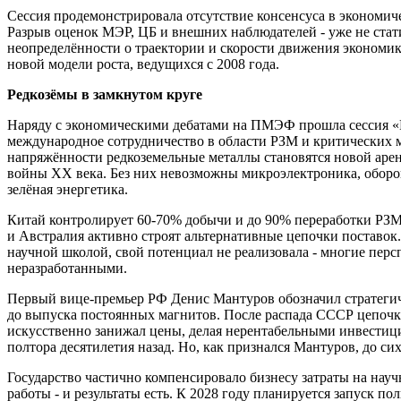
Сессия продемонстрировала отсутствие консенсуса в экономиче
Разрыв оценок МЭР, ЦБ и внешних наблюдателей - уже не стат
неопределённости о траектории и скорости движения экономик
новой модели роста, ведущихся с 2008 года.
Редкозёмы в замкнутом круге
Наряду с экономическими дебатами на ПМЭФ прошла сессия «Ре
международное сотрудничество в области РЗМ и критических 
напряжённости редкоземельные металлы становятся новой арен
войны XX века. Без них невозможны микроэлектроника, оборо
зелёная энергетика.
Китай контролирует 60-70% добычи и до 90% переработки РЗМ
и Австралия активно строят альтернативные цепочки поставок
научной школой, свой потенциал не реализовала - многие пер
неразработанными.
Первый вице-премьер РФ Денис Мантуров обозначил стратегич
до выпуска постоянных магнитов. После распада СССР цепочка
искусственно занижал цены, делая нерентабельными инвестиц
полтора десятилетия назад. Но, как признался Мантуров, до си
Государство частично компенсировало бизнесу затраты на нау
работы - и результаты есть. К 2028 году планируется запуск п