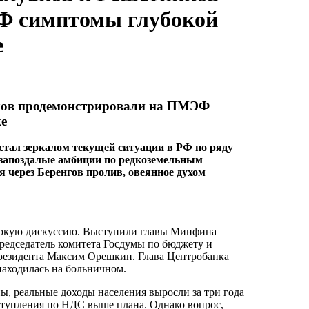
Ф симптомы глубокой
е
иков продемонстрировали на ПМЭФ
ке
тал зеркалом текущей ситуации в РФ по ряду
 запоздалые амбиции по редкоземельным
я через Беренгов пролив, овеянное духом
жаркую дискуссию. Выступили главы Минфина
едседатель комитета Госдумы по бюджету и
президента Максим Орешкин. Глава Центробанка
находилась на больничном.
, реальные доходы населения выросли за три года
ступления по НДС выше плана. Однако вопрос,