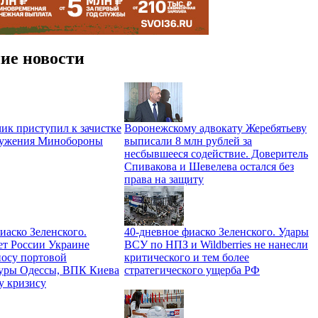
ие новости
ик приступил к зачистке
Воронежскому адвокату Жеребятьеву
ружения Минобороны
выписали 8 млн рублей за
несбывшееся содействие. Доверитель
Спивакова и Шевелева остался без
права на защиту
иаско Зеленского.
40-дневное фиаско Зеленского. Удары
ет России Украине
ВСУ по НПЗ и Wildberries не нанесли
носу портовой
критического и тем более
уры Одессы, ВПК Киева
стратегического ущерба РФ
у кризису