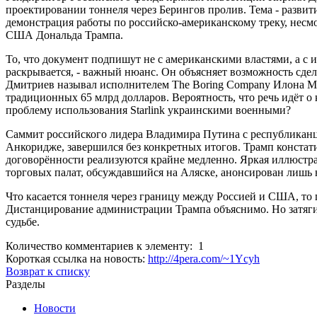
проектировании тоннеля через Берингов пролив. Тема - развит
демонстрация работы по российско-американскому треку, несм
США Дональда Трампа.
То, что документ подпишут не с американскими властями, а с 
раскрывается, - важный нюанс. Он объясняет возможность сдел
Дмитриев называл исполнителем The Boring Company Илона Ма
традиционных 65 млрд долларов. Вероятность, что речь идёт о
проблему использования Starlink украинскими военными?
Саммит российского лидера Владимира Путина с республиканце
Анкоридже, завершился без конкретных итогов. Трамп констат
договорённости реализуются крайне медленно. Яркая иллюстр
торговых палат, обсуждавшийся на Аляске, анонсирован лишь
Что касается тоннеля через границу между Россией и США, то п
Дистанцирование администрации Трампа объяснимо. Но затяги
судьбе.
Количество комментариев к элементу: 1
Короткая ссылка на новость:
http://4pera.com/~1Ycyh
Возврат к списку
Разделы
Новости