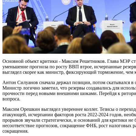
Основной объект критики - Максим Решетников. Глава МЭР ст
уменьшение прогноза по росту ВВП втрое, исчерпанные резер
выглядел скорее как министр, фиксирующий торможение, чем 
Антон Силуанов сначала держал позиции, потом скатывался в 
Министр логично заметил, что резервы создавались для использ
прочности перед новыми внешними шоками. Перейдя к риторик
вопроса.
Максим Орешкин выглядел увереннее коллег. Тезисы о переход
атакующей, исчерпании факторов роста 2022-2024 годов, нео
прорывов звучали стратегически, и оснований для критики не
несоответствие прогнозов, сокращение ФНБ, рост налоговых р
сокращения.