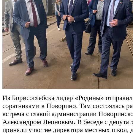
Из Борисоглебска лидер «Родины» отправил
соратниками в Поворино. Там состоялась р
встреча с главой администрации Поворинск
Александром Леоновым. В беседе с депута
приняли участие директора местных школ, д