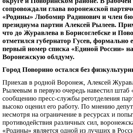
округе и Поворинском районе. В рабочей 
сопровождали глава воронежской партяч
«Родины» Любомир Радинович и член б
президиума партии Алексей Рылеев. При
что до Журавлева в Борисоглебске и Пов
отметился губернатор Гусев, формально е
первый номер списка «Единой России» н
Воронежскую облдуму.
Город Поворино остался без физкультурн
Приехав в родной Воронеж, Алексей Журавл
Рылеевым в первую очередь навестил штаб
сообщению пресс-службы реготделения пар
высоко оценил его работу. По мнению депу
несмотря на ограничение в ресурсах и попы
противодействия различных сил, воронежск
«Родины» является одной из лучших в Росс