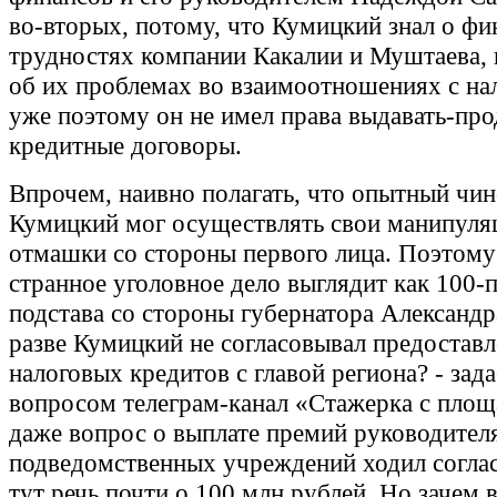
во-вторых, потому, что Кумицкий знал о ф
трудностях компании Какалии и Муштаева, 
об их проблемах во взаимоотношениях с на
уже поэтому он не имел права выдавать-про
кредитные договоры.
Впрочем, наивно полагать, что опытный чи
Кумицкий мог осуществлять свои манипуля
отмашки со стороны первого лица. Поэтому 
странное уголовное дело выглядит как 100-
подстава со стороны губернатора Александр
разве Кумицкий не согласовывал предостав
налоговых кредитов с главой региона? - зад
вопросом телеграм-канал «Стажерка с площ
даже вопрос о выплате премий руководител
подведомственных учреждений ходил соглас
тут речь почти о 100 млн рублей. Но зачем