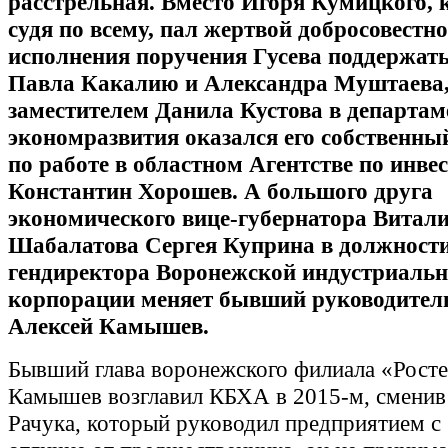
расстрельная. Вместо Игоря Кумицкого, 
судя по всему, пал жертвой добросовестно
исполнения поручения Гусева поддержать
Павла Какалию и Александра Муштаева
заместителем Данила Кустова в департам
экономразвития оказался его собственны
по работе в областном Агентстве по инве
Константин Хорошев. А большого друга
экономического вице-губернатора Витал
Шабалатова Сергея Куприна в должност
гендиректора Воронежской индустриаль
корпорации меняет бывший руководите
Алексей Камышев.
Бывший глава воронежского филиала «Рост
Камышев возглавил КБХА в 2015-м, смени
Рачука, который руководил предприятием с 