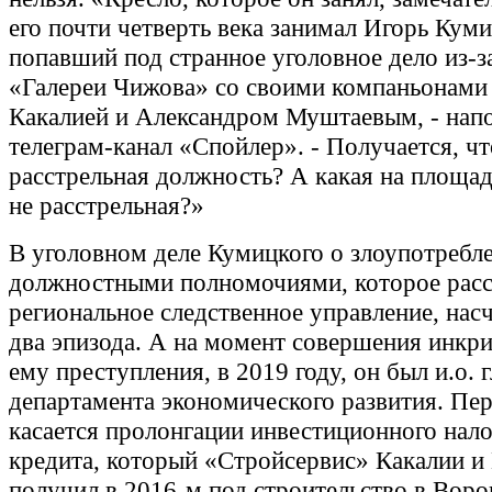
его почти четверть века занимал Игорь Кум
попавший под странное уголовное дело из-з
«Галереи Чижова» со своими компаньонами
Какалией и Александром Муштаевым, - нап
телеграм-канал «Спойлер». - Получается, ч
расстрельная должность? А какая на площад
не расстрельная?»
В уголовном деле Кумицкого о злоупотребл
должностными полномочиями, которое расс
региональное следственное управление, нас
два эпизода. А на момент совершения инк
ему преступления, в 2019 году, он был и.о. 
департамента экономического развития. Пе
касается пролонгации инвестиционного нало
кредита, который «Стройсервис» Какалии и
получил в 2016-м под строительство в Воро