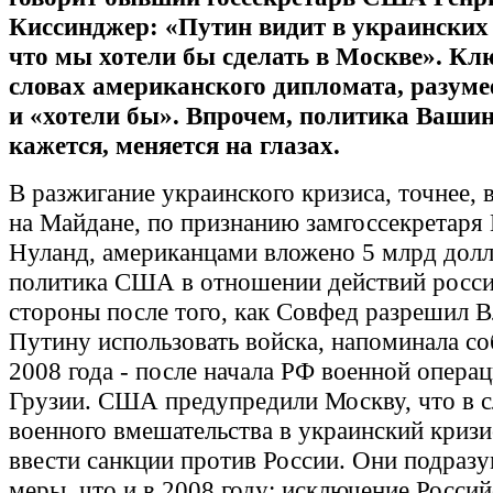
Киссинджер: «
Путин видит в украинских 
что мы хотели бы сделать в Москве». Кл
словах американского ди
пломата, разуме
и
«
хотели бы». Впрочем, политика Вашин
кажется, меняется на глазах.
В разжигание украинского кризиса, точнее,
на Майдане, по признанию замгоссекретаря
Нуланд, американцами вложено 5 млрд долл
политика США в отношении действий росс
стороны после того, как Совфед разрешил 
Путину использовать войска, напоминала со
2008 года - после начала РФ военной опера
Грузии. США предупредили Москву, что в с
военного вмешательства в украинский кризи
ввести санкции против России. Они подразу
меры, что и в 2008 году: исключение Росси