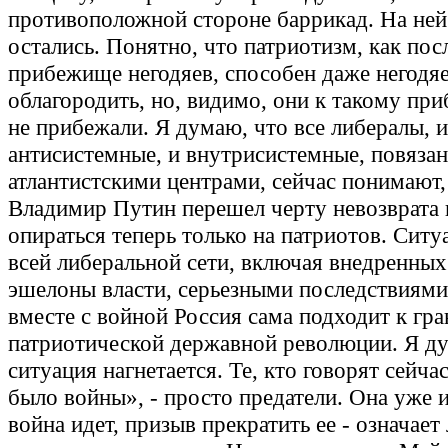
противоположной стороне баррикад. На ней
остались. Понятно, что патриотизм, как пос
прибежище негодяев, способен даже негодя
облагородить, но, видимо, они к такому пр
не прибежали. Я думаю, что все либералы, и
антисистемные, и внутрисистемные, повязан
атлантистскими центрами, сейчас понимают,
Владимир Путин перешел черту невозврата 
опираться теперь только на патриотов. Ситу
всей либеральной сети, включая внедренны
эшелоны власти, серьезными последствиям
вместе с войной Россия сама подходит к гр
патриотической державной революции. Я д
ситуация нагнетается. Те, кто говорят сейчас
было войны», - просто предатели. Она уже ид
война идет, призыв прекратить ее - означает