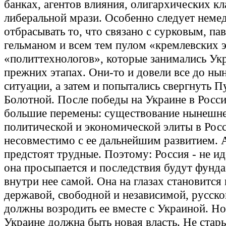
банках, агентов влияния, олигархических кл
либеральной мрази. Особенно следует неме
отбрасывать то, что связано с сурковым, па
гельманом и всем тем пулом «кремлевских э
«политтехнологов», которые занимались Ук
прежних этапах. Они-то и довели все до н
ситуации, а затем и попытались свергнуть П
Болотной. После победы на Украине в Росси
большие перемены: существование нынешн
политической и экономической элиты в Рос
несовместимо с ее дальнейшим развитием. 
предстоят трудные. Поэтому: Россия - не ид
она просыпается и последствия будут фунд
внутри нее самой. Она на глазах становится
державой, свободной и независимой, русско
должны возродить ее вместе с Украиной. Но
Украине должна быть новая власть. Не стар