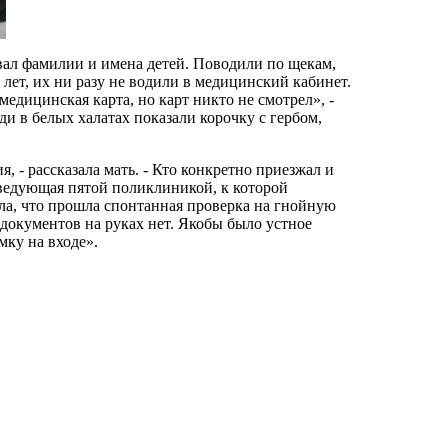
ывал фамилии и имена детей. Поводили по щекам,
лет, их ни разу не водили в медицинский кабинет.
дицинская карта, но карт никто не смотрел», -
и в белых халатах показали корочку с гербом,
 - рассказала мать. - Кто конкретно приезжал и
Заведующая пятой поликлиникой, к которой
ала, что прошла спонтанная проверка на гнойную
документов на руках нет. Якобы было устное
ку на входе».