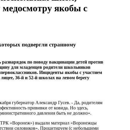
 медосмотру якобы с
которых подвергли странному
ь разнарядок по поводу вакцинации детей против
кцину для младенцев родители школьников
а первоклассников. Инциденты якобы с участием
ицее, 36-й и 52-й школах на левом берегу
кабря губернатор Александр Гусев. - Да, родителям
фективность прививки от ковида. Но здесь,
дминистративного давления быть не должно».
а ГТРК «Воронеж») выдали материал «Воронежцы
утствии силовиков». Процитируем (с небольшими