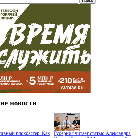
ие новости
ивный блокбастер. Как
Губерния читает статью Александра