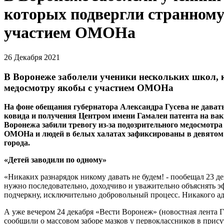
которых подвергли странному
участием ОМОНа
26 Декабря 2021
В Воронеже заболели ученики нескольких школ, 
медосмотру якобы с участием ОМОНа
На фоне обещания губернатора Александра Гусева не дават
ковида и получения Центром имени Гамалеи патента на ва
Воронежа забили тревогу из-за подозрительного медосмотр
ОМОНа и людей в белых халатах зафиксированы в девятом л
города.
«Детей заводили по одному»
«Никаких разнарядок никому давать не будем! - пообещал 23 де
нужно последовательно, доходчиво и уважительно объяснять эф
подчеркну, исключительно добровольный процесс. Никакого а
А уже вечером 24 декабря «Вести Воронеж» (новостная лент
сообщили о массовом заборе мазков у первоклассников в прис