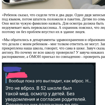
«Ребенок сказал, что сидели тетя и два дяди. Один дядя запис
под языком, потом шпатель положили в пакетик. Детям по семь 
Они могли чужую фамилию назвать. Для осмотра должна быть ме
недоумевает мать первоклассника. А охранник пояснил, что люд
поэтому он без проблем впустил их в здание лицея.
«Мы обратились в департаменты здравоохранения и образования,
что делали с моим ребенком - мне толком ответить не могут. 
прикреплена наша школа, говорит, что сама в шоке. Завуч сказ
ангину. Но почему не всю школу проверили? У завуча никаких 
распоряжение, а ОМОН приехал по совпадению - проверить рам