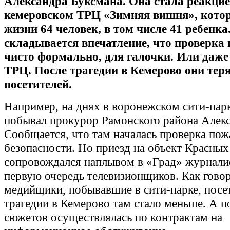
Александра Буксмана. Она стала реакцие
кемеровском ТРЦ «Зимняя вишня», кото
жизни 64 человек, в том числе 41 ребенка
складывается впечатление, что проверка
чисто формально, для галочки. Или даже
ТРЦ. После трагедии в Кемерово они тер
посетителей.
Например, на днях в воронежском сити-пар
побывал прокурор Рамонского района Алек
Сообщается, что там началась проверка по
безопасности. Но приезд на объект Красных
сопровождался наплывом в «Град» журналис
первую очередь телевизионщиков. Как гово
медийщики, побывавшие в сити-парке, посе
трагедии в Кемерово там стало меньше. А п
сюжетов осуществлялась по контрактам на