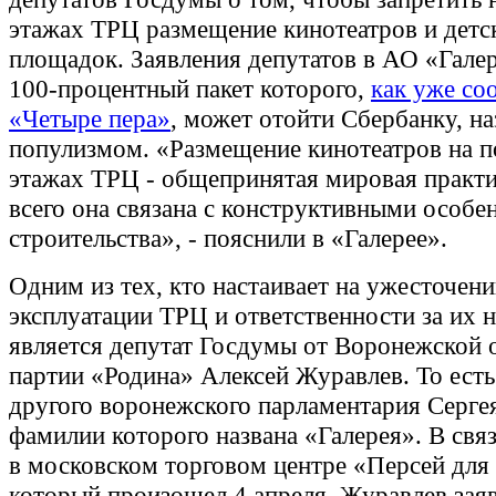
этажах ТРЦ размещение кинотеатров и детс
площадок. Заявления депутатов в АО «Гале
100-процентный пакет которого,
как уже со
«Четыре пера»
, может отойти Сбербанку, на
популизмом. «Размещение кинотеатров на 
этажах ТРЦ - общепринятая мировая практ
всего она связана с конструктивными особе
строительства», - пояснили в «Галерее».
Одним из тех, кто настаивает на ужесточен
эксплуатации ТРЦ и ответственности за их 
является депутат Госдумы от Воронежской о
партии «Родина» Алексей Журавлев. То есть
другого воронежского парламентария Серге
фамилии которого названа «Галерея». В свя
в московском торговом центре «Персей для 
который произошел 4 апреля, Журавлев заяв