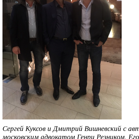
Сергей Куксов и Дмитрий Вишневский с а
московским адвокатом Генри Резником. Ег