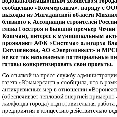
водоканализационным хозяйством города
сообщению «Коммерсанта», наряду с ОО
выходца из Магаданской области Михаи
близкого к Ассоциации строителей Росси
глава Госстроя и бывший
премьер Чечни
Кошман), интерес к муниципальным акт
проявляют АФК «Система» олигарха Вл
Евтушенкова, АО «Энергоинвест» и МРС
не все так называемые потенциальные и
готовы конкретизировать свои проекты.
Со ссылкой на пресс-службу администраци
газета «Коммерсантъ» сообщила, что в рамк
антикризисных мер в отношении «Воронеж
(обеспечивает тепловой энергией примерно
жилфонда города) подготовительная работа 
предприятия в концессию действительно вед