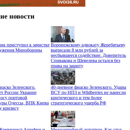
ие новости
ик приступил к зачистке
Воронежскому адвокату Жеребятьеву
ружения Минобороны
выписали 8 млн рублей за
несбывшееся содействие. Доверитель
Спивакова и Шевелева остался без
права на защиту
иаско Зеленского.
40-дневное фиаско Зеленского. Удары
ет России Украине
ВСУ по НПЗ и Wildberries не нанесли
носу портовой
критического и тем более
уры Одессы, ВПК Киева
стратегического ущерба РФ
у кризису
. Коммунист Ашифин и
Межпартийный лототрон. Как стул