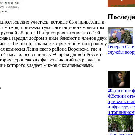
Последн
риднестровских участков, которые был прирезаны к
ся Чижов, приезжал туда с агитационным визитом
м русской общины Приднестровья конверт со 100
няка зарядил добром в виде банкнот и членов двух
й. 2. Точно под таким же заряженным контролем у
Генерал Санч
ная комиссия Ленинского района Воронежа, где и
службы воо
 4 тыс. голосов в пользу «Справедливой России»
стория воронежских фальсификаций вскрылась в
ие которого владеет Чижов с компаньонами.
40-дневное ф
Жёсткий отв
привёл к вы
инфраструкт
и топливном
Тень уходит