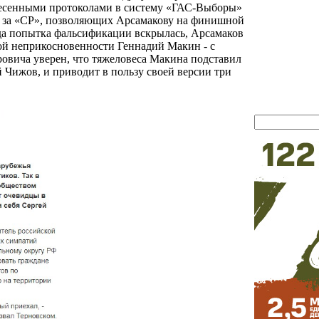
анесенными протоколами в систему «ГАС-Выборы»
ов за «СР», позволяющих Арсамакову на финишной
гда попытка фальсификации вскрылась, Арсамаков
ской неприкосновенности Геннадий Макин - с
овича уверен, что тяжеловеса Макина подставил
 Чижов, и приводит в пользу своей версии три