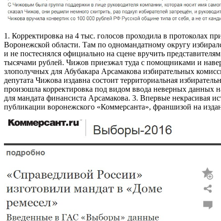
1. Корректировка на 4 тыс. голосов проходила в протоколах п
Воронежской области. Там по одномандатному округу избирал
и не постеснялся официально на сцене вручить представителя
тысячами рублей. Чижов приезжал туда с помощниками и навер
злополучных для Абубакара Арсамакова избирательных комисси
депутата Чижова издавна состоит территориальная избиратель
произошла корректировка под видом ввода неверных данных на
для мандата финансиста Арсамакова. 3. Впервые некрасивая и
публикации воронежского «Коммерсанта», франшизой на издан