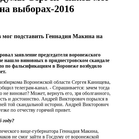
на выборах-2016
 мог подставить Геннадия Макина на
овал заявление председателя воронежского
 не нашло виновных в приднестровском скандале
дело по фальсификациям в Воронеже возбудило
ет.
 избиркома Воронежской области Сергея Канищева,
общил телеграм-канал. - Спрашивается: зачем тогда
не виноват? Может, вернуть его, зря оболганного,
есть и достоинство. Андрей Викторович порылся в
сией той скандальной истории. Андрей Викторович
тезке по отчеству горячий привет.
 году?
тического вице-губернатора Геннадия Макина,
аков не смог зайти в Госдуму от воронежской