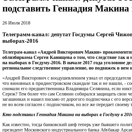
подставить Геннадия Макина 
26 Июля 2018
Телеграмм-канал: депутат Госдумы Сергей Чижов
выборах-2016
Телеграм-канал «Андрей Викторович Макин» прокомментир
облизбиркома Сергея Канищева о том, что следствие так и
на выборах в Госдуму-2016. В начале 2017 года уголовное 
региональное следственное управление, но подвижек в нем н
«Андрей Викторович с воодушевлением узнал от председателя
что виновных в приднестровском скандале так и не нашли, - со
снимали его предшественника Владимира Селянина, если никто 
Сереж? Тем более что сам Селянин собирался защищать свои ч
загашниках и нашел письмо от дорогого подписчика с его вер
не во всем согласен с подписчиком, но все же передает своему 
Кто подставил Геннадия Макина на выборах в Госдуму в 2016
Как известно, тогда банковский шеф теперь уже бывшего поли
президент Московского индустриального банка Абубакар Арсам