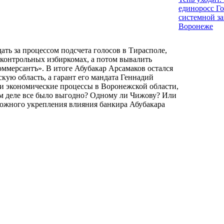
единоросс Го
системной за
Воронеже
ть за процессом подсчета голосов в Тирасполе,
дконтрольных избиркомах, а потом вывалить
мерсантъ». В итоге Абубакар Арсамаков остался
кую область, а гарант его мандата Геннадий
 и экономические процессы в Воронежской области,
ом деле все было выгодно? Одному ли Чижову? Или
можного укрепления влияния банкира Абубакара