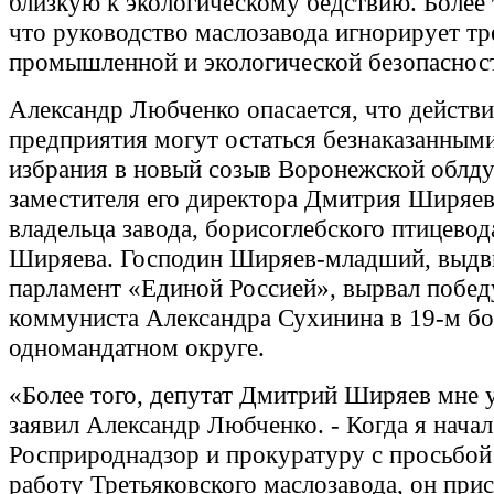
близкую к экологическому бедствию. Более 
что руководство маслозавода игнорирует т
промышленной и экологической безопаснос
Александр Любченко опасается, что действ
предприятия могут остаться безнаказанными
избрания в новый созыв Воронежской облд
заместителя его директора Дмитрия Ширяев
владельца завода, борисоглебского птицевод
Ширяева. Господин Ширяев-младший, выдв
парламент «Единой Россией», вырвал побед
коммуниста Александра Сухинина в 19-м б
одномандатном округе.
«Более того, депутат Дмитрий Ширяев мне у
заявил Александр Любченко. - Когда я начал
Росприроднадзор и прокуратуру с просьбой
работу Третьяковского маслозавода, он при