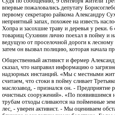
Судя по сообщению, 9 сентября жители Тре
впервые пожаловались депутату Борисоглеб
первому секретарю райкома Александру Су
неприятный запах, похожее на известь насл
Хопра и засохшие траву и деревья у реки. 6
товарищ Сухинин лично поехал в пойму и н
ведущую от проселочной дороги к лесному 
затем он вызвал полицию, которая начала п
Общественный активист и фермер Алексан
сказал, что направил информацию о загрязн
надзорных инстанций. «Мы с местными жи
считаем, что стоки в пойму сливает Третьяк
маслозавод, - признался он. - Предприятие р
очистных сооружений». «По появившимся 
трубам отходы сливаются на пойменные зем
лес, - уверен активист. - Мы оцениваем обст