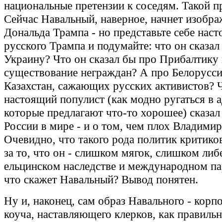
национальные претензии к соседям. Такой п
Сейчас Навальный, наверное, начнет изображ
Дональда Трампа - но представьте себе нас
русского Трампа и подумайте: что он сказал
Украину? Что он сказал бы про Прибалтику
существование неграждан? А про Белорусс
Казахстан, сажающих русских активистов? 
настоящий популист (как модно ругаться в 
которые предлагают что-то хорошее) сказал
России в мире - и о том, чем плох Владими
Очевидно, что такого рода политик критико
за то, что он - слишком мягок, слишком либе
ельцинском наследстве и международном па
что скажет Навальный? Вывод понятен.
Ну и, наконец, сам образ Навального - корп
коуча, наставляющего клерков, как правильн