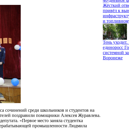
40-дневное ф
Жёсткий отв
привёл к вы
инфраструкт
и топливном
Тень уходит
единоросс Го
системной за
Воронеже
са сочинений среди школьников и студентов на
ителей поздравили помощники Алексея Журавлева.
депутата. «Первое место заняла студентка
ерерабатывающей промышленности Людмила