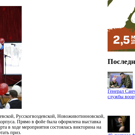
Последн
Генерал Санч
службы воо
евской, Русскогвоздевской, Новоживотинновской,
корпуса. Прямо в фойе была оформлена выставка
та в ходе мероприятия состоялась викторина на
тать приз.