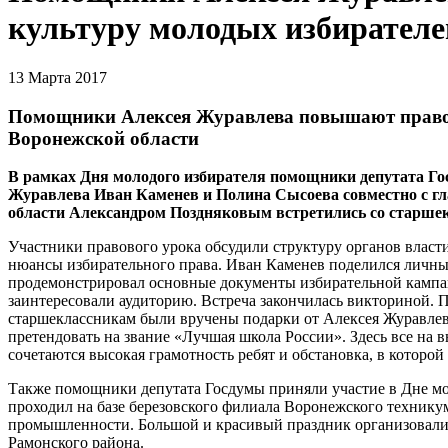
культуру молодых избирателе
13 Марта 2017
Помощники Алексея Журавлева повышают право
Воронежской области
В рамках Дня молодого избирателя помощники депутата Го
Журавлева Иван Каменев и Полина Сысоева совместно с г
области Александром Поздняковым встретились со старше
Участники правового урока обсудили структуру органов власти
нюансы избирательного права. Иван Каменев поделился личны
продемонстрировал основные документы избирательной кампан
заинтересовали аудиторию. Встреча закончилась викториной. П
старшеклассникам были вручены подарки от Алексея Журавлев
претендовать на звание «Лучшая школа России». Здесь все на 
сочетаются высокая грамотность ребят и обстановка, в которой
Также помощники депутата Госдумы приняли участие в Дне мо
проходил на базе березовского филиала Воронежского техник
промышленности. Большой и красивый праздник организовали
Рамонского района.