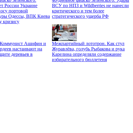
иаско Зеленского.
40-дневное фиаско Зеленского. Удары
ет России Украине
ВСУ по НПЗ и Wildberries не нанесли
носу портовой
критического и тем более
уры Одессы, ВПК Киева
стратегического ущерба РФ
у кризису
. Коммунист Ашифин и
Межпартийный лототрон. Как стул
рдеев настаивают на
Журавлёва, голубь Рыбакова и рука
щите деревьев в
Карелина определяли содержание
избирательного бюллетеня