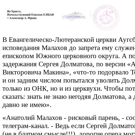
В Евангелическо-Лютеранской церкви Аугс
исповедания Малахов до запрета ему служе
епископом Южного церковного округа. А п
задержания Сергея Долматова, по версии «
Викторовича Макина», «что-то подорвало Т
и он задним числом попытался уволить Дол
только из ОНК, но и из церквухи. Чтобы по
сказать: знать не знаю негодяя Долматова, а 
давно не имею».
«Анатолий Малахов - рисковый парень, - с
телеграм-канал. - Ведь если Сергей Долмат
(не в блатном смысле!!!), дорогие опера мог