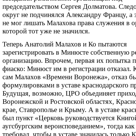
председательством Сергея Долматова. Следо
округ не подчинялся Александру Францу, а 
не мог лишать Малахова права служения в о
которой тот уже не значился.
Теперь Анатолий Малахов и Ко пытаются
зарегистрировать в Минюсте собственную 
организацию. Впрочем, первая их попытка 
фиаско: Минюст им в регистрации отказал. 
сам Малахов «Времени Воронежа», отказ бы
формулировками в уставе краснодарского п
Будущая, возможно, ЦРО объединяет прихо
Воронежской и Ростовской областях, Красн
крае, Ставрополье и Крыму. А в уставе крас
был пункт «Церковь руководствуется Книгой
аугсбургским вероисповеданием», тогда как
требовал, чтобы в уставе значилась только К