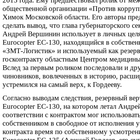
2015 года. Ему предшествовал ролик от ме
общественной организации «Против корруп
Химок Московской области. Его авторы пре
сделать вывод, что глава губернаторского се
Андрей Вершинин использует в личных целя
Eurocopter EC-130, находящийся в собстве
«ЗМТ-Логистик» и используемый как резер
госконтракту областным Центром медицины
Вслед за первым роликом последовали и дру
чиновников, вовлеченных в историю, расши
устремился на самый верх, к Гордееву.
Согласно выводам следствия, резервный вер
Eurocopter EC-130, на котором летал Андре
соответствии с контрактом мог использоват
собственником в свободное от исполнения 
контракта время по собственному усмотрен