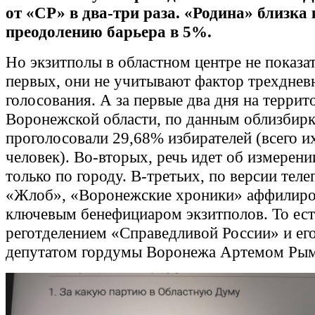
от «СР» в два-три раза. «Родина» близка 
преодолению барьера в 5%.
Но экзитполы в областном центре не показа
первых, они не учитывают фактор трехднев
голосования. А за первые два дня на террит
Воронежской области, по данным облизбирк
проголосовали 29,68% избирателей (всего и
человек). Во-вторых, речь идет об измерени
только по городу. В-третьих, по версии теле
«Жлоб», «Воронежские хроники» аффилиро
ключевым бенефициаром экзитполов. То ест
реготделением «Справедливой России» и ег
депутатом гордумы Воронежа Артемом Ры