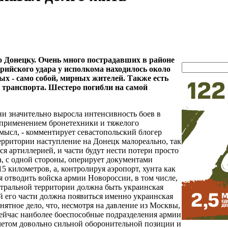
о Донецку. Очень много пострадавших в районе
рийского удара у исполкома находилось около
х - само собой, мирных жителей. Также есть
 транспорта. Шестеро погибли на самой
ни значительно выросла интенсивность боев в
с применением бронетехники и тяжелого
ысл, - комментирует севастопольский блогер
о территории наступление на Донецк малореально, так
я артиллерией, и части будут нести потери просто
та, с одной стороны, оперирует документами
5 километров, а, контролируя аэропорт, хунта как
 отводить войска армии Новороссии, в том числе,
ейтральной территории должна быть украинская
й его части должна появиться именно украинская
нятное дело, что, несмотря на давление из Москвы,
сейчас наиболее боеспособные подразделения армии
учетом довольно сильной оборонительной позиции и