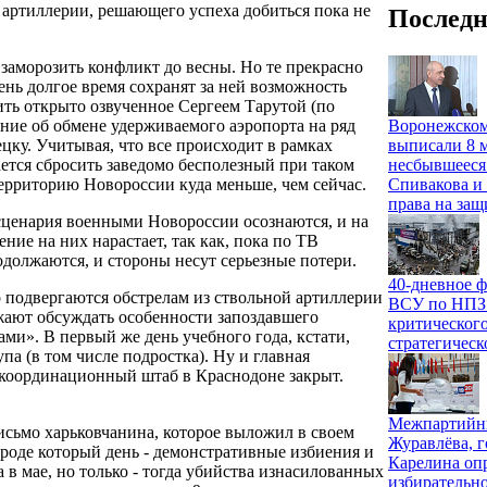
 артиллерии, решающего успеха добиться пока не
Последн
заморозить конфликт до весны. Но те прекрасно
чень долгое время сохранят за ней возможность
ить открыто озвученное Сергеем Тарутой (по
Воронежском
ние об обмене удерживаемого аэропорта на ряд
выписали 8 м
ку. Учитывая, что все происходит в рамках
несбывшееся
ется сбросить заведомо бесполезный при таком
Спивакова и 
 территорию Новороссии куда меньше, чем сейчас.
права на защ
сценария военными Новороссии осознаются, и на
ие на них нарастает, так как, пока по ТВ
должаются, и стороны несут серьезные потери.
40-дневное ф
подвергаются обстрелам из ствольной артиллерии
ВСУ по НПЗ и
жают обсуждать особенности запоздавшего
критического
ами». В первый же день учебного года, кстати,
стратегичес
па (в том числе подростка). Ну и главная
 координационный штаб в Краснодоне закрыт.
Межпартийны
исьмо харьковчанина, которое выложил в своем
Журавлёва, г
роде который день - демонстративные избиения и
Карелина оп
 в мае, но только - тогда убийства изнасилованных
избирательн