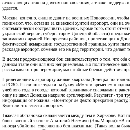
отвлекающих атак на других направлениях, а также поддержки
удается.
Москва, конечно, сильно давит на военных Новороссии, чтобы 
понимают, что, оставив за киевской хунтой аэропорт, они на о
систематически обстреливать Донецк. Кроме того, стоит отмет
украинской версии, губернатором Донецкой области) предложе
занимаемых армией Новороссии районов, прилегающих к Донец
фактической демаркации государственной границы, хунта пыта
раскладе аэропорт, обменяв его на ряд территорий, что делает
В целом продолжающиеся бои свидетельствуют о том, что оба 
данном этапе они для них неприемлемы. Но политическое давлен
рассказывают про перемирие, масштабные боевые действия про
Прилегающие к аэропорту жилые кварталы Донецка постоянно 
и РСЗО. Различные чудаки на букву «М» тем временем продол
учебного года в городе, который заваливают снарядами и ракет
одну из школ Донецка накрыло артиллерией. Результат - три тру
информация от Рожина: «Военторг де-факто прекратил работу,
Будет ли что вместо - вопрос».
Тяжелая обстановка складывается между тем в Харькове. Вот п
блоге военный эксперт Анатолий Несмиян (Эль-Мюрид): «В го
иногда убийства, совершенно безнаказанные. (Такая волна была