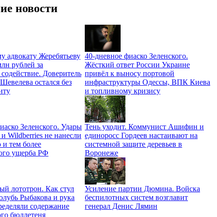
ие новости
у адвокату Жеребятьеву
40-дневное фиаско Зеленского.
лн рублей за
Жёсткий ответ России Украине
 содействие. Доверитель
привёл к выносу портовой
Шевелева остался без
инфраструктуры Одессы, ВПК Киева
иту
и топливному кризису
иаско Зеленского. Удары
Тень уходит. Коммунист Ашифин и
 Wildberries не нанесли
единоросс Гордеев настаивают на
 и тем более
системной защите деревьев в
кого ущерба РФ
Воронеже
й лототрон. Как стул
Усиление партии Дюмина. Войска
олубь Рыбакова и рука
беспилотных систем возглавит
ределяли содержание
генерал Денис Лямин
ого бюллетеня