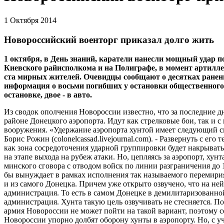
1 Октября 2014
Новороссийский военторг приказал долго жить
1 октября, в День знаний, каратели нанесли мощный удар п
Киевского райисполкома и на Полиграфе, в момент артилле
ста мирных жителей. Очевидцы сообщают о десятках ранены
информация о восьми погибших у остановки общественного
остановке, двое - в авто.
Из сводок ополчения Новороссии известно, что за последние д
районе Донецкого аэропорта. Идут как стрелковые бои, так и 
вооружения. «Удержание аэропорта хунтой имеет следующий см
Борис Рожин (colonelcassad.livejournal.com). - Развернуть с ег
как зона сосредоточения ударной группировки будет накрыватьс
на этапе выхода на рубеж атаки. Но, цепляясь за аэропорт, хун
минского сговора с отводом войск по линии разграничения до 1
бы вынуждает в рамках исполнения так называемого перемирия
и из самого Донецка. Причем уже открыто озвучено, что на н
администрация. То есть в самом Донецке в демилитаризованно
администрация. Хунта такую цель озвучивать не стесняется. По
армия Новороссии не может пойти на такой вариант, поэтому 
Новороссии упорно долбят оборону хунты в аэропорту. Но, с 