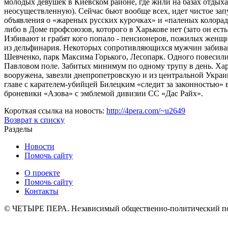
молодых девушек в Киевском районе, где жили на базах отдыха 
неосуществленную). Сейчас бьют вообще всех, идет чистое зап
объявления о «жареных русских курочках» и «паленых колорад
либо в Доме профсоюзов, которого в Харькове нет (зато он ест
Избивают и грабят кого попало - пенсионеров, пожилых женщ
из дельфинария. Некоторых сопротивляющихся мужчин забивают
Шевченко, парк Максима Горького, Лесопарк. Одного повесили,
Павловом поле. Забитых минимум по одному трупу в день. Хар
вооружена, завезли днепропетровскую и из центральной Украи
главе с карателем-убийцей Билецким «следит за законностью» 
броневики «Азова» с эмблемой дивизии СС «Дас Райх».
Короткая ссылка на новость:
http://4pera.com/~u2649
Возврат к списку
Разделы
Новости
Помочь сайту
О проекте
Помочь сайту
Контакты
© ЧЕТЫРЕ ПЕРА. Независимый общественно-политический порт