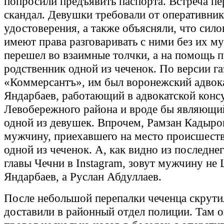
попросили предъявить паспорта. Встреча пе
скандал. Девушки требовали от оперативни
удостоверения, а также объясняли, что сило
имеют права разговаривать с ними без их м
перешел во взаимные толчки, а на помощь 
родственник одной из чеченок. По версии г
«Коммерсантъ», им был воронежский адво
Яндарбаев, работающий в адвокатской конс
Левобережного района и вроде бы являющ
одной из девушек. Впрочем, Рамзан Кадыро
мужчину, приехавшего на место происшеств
одной из чеченок. А, как видно из последн
главы Чечни в Instagram, зовут мужчину не
Яндарбаев, а Руслан Абдуллаев.
После небольшой перепалки чеченца скрути
доставили в районный отдел полиции. Там о