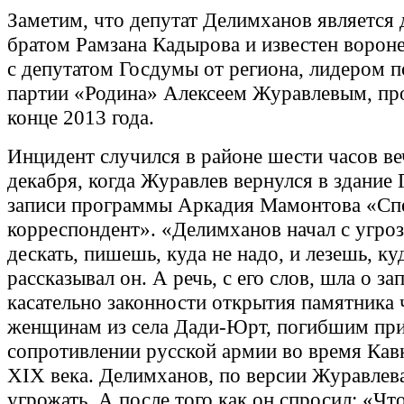
Заметим, что депутат Делимханов являетс
братом Рамзана Кадырова и известен ворон
с депутатом Госдумы от региона, лидером 
партии «Родина» Алексеем Журавлевым, п
конце 2013 года.
Инцидент случился в районе шести часов ве
декабря, когда Журавлев вернулся в здание
записи программы Аркадия Мамонтова «Сп
корреспондент». «Делимханов начал с угроз 
дескать, пишешь, куда не надо, и лезешь, куд
рассказывал он. А речь, с его слов, шла о за
касательно законности открытия памятника
женщинам из села Дади-Юрт, погибшим пр
сопротивлении русской армии во время Кав
XIX века. Делимханов, по версии Журавлева
угрожать. А после того как он спросил: «Что