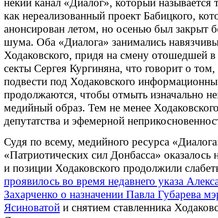
некий канал «Диалог», который называется т
как нереализованный проект Бабицкого, ко
анонсирован летом, но осенью был закрыт б
шума. Оба «Диалога» занимались навязчив
Ходаковского, придя на смену отошедшей в
секты Сергея Кургиняна, что говорит о том,
подвести под Ходаковского информационны
продолжаются, чтобы отмыть изначально не
медийный образ. Тем не менее Ходаковског
депутатства и эфемерной неприкосновеннос
Судя по всему, медийного ресурса «Диалога
«Патриотических сил Донбасса» оказалось н
и позиции Ходаковского продолжили слабеть
проявилось во время недавнего указа Алекс
Захарченко о назначении Павла Губарева м
Ясиноватой
и снятием ставленника Ходаков