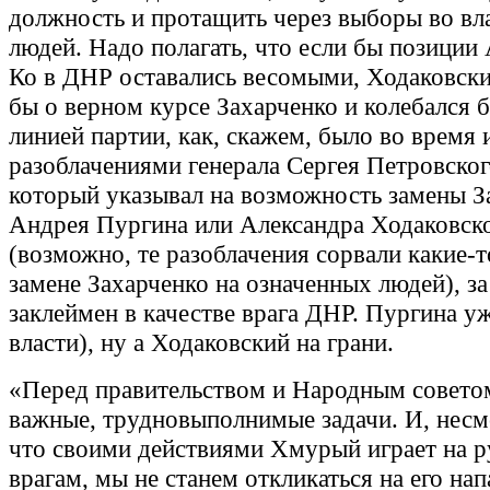
должность и протащить через выборы во вл
людей. Надо полагать, что если бы позиции
Ко в ДНР оставались весомыми, Ходаковски
бы о верном курсе Захарченко и колебался б
линией партии, как, скажем, было во время 
разоблачениями генерала Сергея Петровско
который указывал на возможность замены З
Андрея Пургина или Александра Ходаковск
(возможно, те разоблачения сорвали какие-
замене Захарченко на означенных людей), за
заклеймен в качестве врага ДНР. Пургина уж
власти), ну а Ходаковский на грани.
«Перед правительством и Народным совето
важные, трудновыполнимые задачи. И, несм
что своими действиями Хмурый играет на 
врагам, мы не станем откликаться на его нап