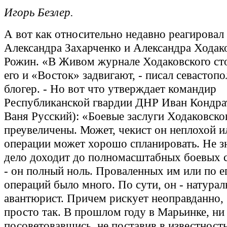
Игорь Безлер.
А вот как относительно недавно реагировал
Александра Захарченко и Александра Ходак
Рожин. «В Живом журнале Ходаковского сто
его и «Восток» задвигают, - писал севастоп
блогер. - Но вот что утверждает командир
Республиканской гвардии ДНР Иван Кондрат
Ваня Русский): «Боевые заслуги Ходаковско
преувеличены. Может, чекист он неплохой и
операции может хорошо спланировать. Не з
дело доходит до полномасштабных боевых 
- он полный ноль. Проваленных им или по е
операций было много. По сути, он - натура
авантюрист. Причем рискует неоправданно,
просто так. В прошлом году в Марьинке, ни 
посоветовавшись, не поставив в известност