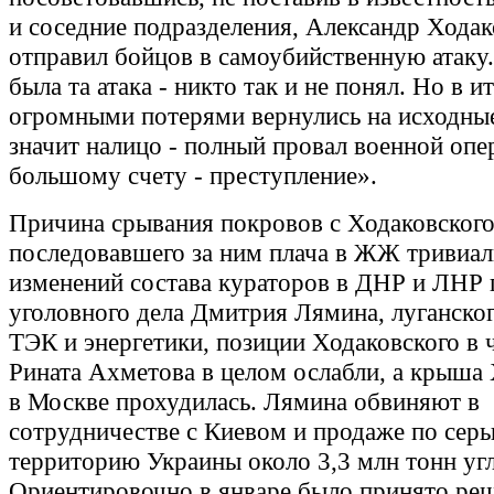
и соседние подразделения, Александр Хода
отправил бойцов в самоубийственную атаку
была та атака - никто так и не понял. Но в и
огромными потерями вернулись на исходны
значит налицо - полный провал военной опе
большому счету - преступление».
Причина срывания покровов с Ходаковского
последовавшего за ним плача в ЖЖ тривиал
изменений состава кураторов в ДНР и ЛНР
уголовного дела Дмитрия Лямина, луганско
ТЭК и энергетики, позиции Ходаковского в 
Рината Ахметова в целом ослабли, а крыша
в Москве прохудилась. Лямина обвиняют в
сотрудничестве с Киевом и продаже по сер
территорию Украины около 3,3 млн тонн угл
Ориентировочно в январе было принято ре