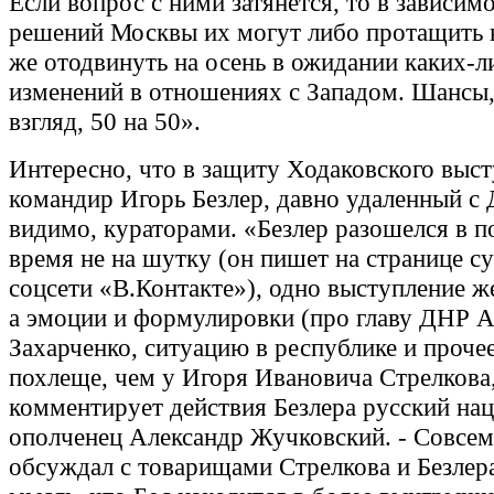
Если вопрос с ними затянется, то в зависим
решений Москвы их могут либо протащить в
же отодвинуть на осень в ожидании каких-л
изменений в отношениях с Западом. Шансы,
взгляд, 50 на 50».
Интересно, что в защиту Ходаковского выст
командир Игорь Безлер, давно удаленный с 
видимо, кураторами. «Безлер разошелся в п
время не на шутку (он пишет на странице с
соцсети «В.Контакте»), одно выступление ж
а эмоции и формулировки (про главу ДНР А
Захарченко, ситуацию в республике и прочее
похлеще, чем у Игоря Ивановича Стрелкова,
комментирует действия Безлера русский на
ополченец Александр Жучковский. - Совсем
обсуждал с товарищами Стрелкова и Безлера