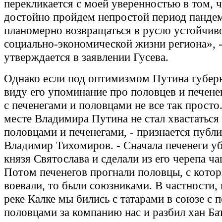
перекликается с моей уверенностью в том, 
достойно пройдем непростой период панде
планомерно возвращаться в русло устойчив
социально-экономической жизни региона», 
утверждается в заявлении Гусева.
Однако если под оптимизмом Путина губерн
виду его упоминание про половцев и печенег
с печенегами и половцами не все так просто
месте Владимира Путина не стал хвастаться
половцами и печенегами, - признается публ
Владимир Тихомиров. - Сначала печенеги у
князя Святослава и сделали из его черепа ча
Потом печенегов прогнали половцы, с кото
воевали, то были союзниками. В частности, 
реке Калке мы бились с татарами в союзе с 
половцами за компанию нас и разбил хан Ба