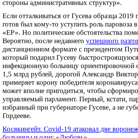
стороны административных структур».
Если отталкиваться от Гусева образца 2019 г
готов был кому-то уступить роль паровоза в
«ЕР». Но политические обстоятельства пом
Вероятно, после недавнего
успешного разго
дистанционном формате с президентом Пут
который подарил Гусеву быстростроящуюс
инфекционную больницу ориентировочной 
1,5 млрд рублей, дорогой Александр Викто
примеряет корону победителя коронавируса
может вполне пригодиться, чтобы сформиро
управляемый парламент. Первый, кстати, па
избранный при губернаторе Гусеве, а не губ
Гордееве.
Косякингейт. Covid-19 атаковал две вороне
больницы и одну «Любовь»