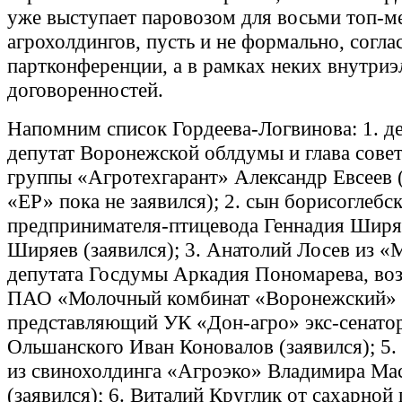
уже выступает паровозом для восьми топ-
агрохолдингов, пусть и не формально, согл
партконференции, а в рамках неких внутри
договоренностей.
Напомним список Гордеева-Логвинова: 1. 
депутат Воронежской облдумы и глава сове
группы «Агротехгарант» Александр Евсеев 
«ЕР» пока не заявился); 2. сын борисоглебс
предпринимателя-птицевода Геннадия Шир
Ширяев (заявился); 3. Анатолий Лосев из «
депутата Госдумы Аркадия Пономарева, во
ПАО «Молочный комбинат «Воронежский» (з
представляющий УК «Дон-агро» экс-сенато
Ольшанского Иван Коновалов (заявился); 5.
из свинохолдинга «Агроэко» Владимира Ма
(заявился); 6. Виталий Круглик от сахарной