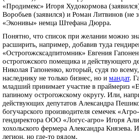
«Продимекс» Игоря Худокормова (заявился);
Воробьев (заявился) и Роман Литвинов (не з
«Эконивы» немца Штефана Дюрра.
Понятно, что список при желании можно зн
расширить, например, добавив туда гендир
«Острогожсксадпитомник» Евгения Гапонен
острогожского помещика и действующего де
Николая Гапоненко, который, судя по всему,
наследнику не только бизнес, но и
мандат
. Г
младший принимает участие в праймериз «
папиному острогожскому округу. Или, напр
действующих депутатов Александра Пешико
богучарского производителя семечек «Агро
гендиректора ООО «Логус-агро» Игоря Али
хохольского фермера Александра Князева. 
легион, но где-то рядом.