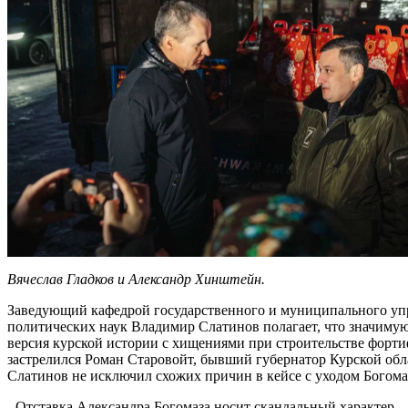
Вячеслав Гладков и Александр Хинштейн.
Заведующий кафедрой государственного и муниципального упр
политических наук Владимир Слатинов полагает, что значимую 
версия курской истории с хищениями при строительстве форт
застрелился Роман Старовойт, бывший губернатор Курской обла
Слатинов не исключил схожих причин в кейсе с уходом Богома
- Отставка Александра Богомаза носит скандальный характер, - 