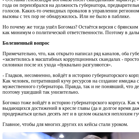
года он переизбрался на должность губернатора, предваритель
голосов. Каких-то очевидных провалов в управлении регионо
вызовы с тех пор не обнаружилось. Или не было в паблике.
Но почему же тогда ушёл Богомаз? Остаётся версия с брянским
как минимум о политической ответственности. Поэтому в даль
Болезненный вопрос
Примечательно, что, как открыто написал ряд каналов, оба губе
«засветились в масштабных коррупционных скандалах - прост
силовики после их ухода «буквально разгуляются».
- Гладков, несомненно, войдёт в историю губернаторского корп
Как человек, потративший кучу ресурсов на создание имиджа 
мужественного губернатора. Правда, так и не понявший, что д
поэтому ушедший так унизительно.
Богомаз тоже войдёт в историю губернаторского корпуса. Как 
выдающихся достижений в кресле главы (да и долгое время даже
продержаться целых десять лет и в целом оказался неплохим г
Главное, чтобы для многих других их кейсы стали уроком.