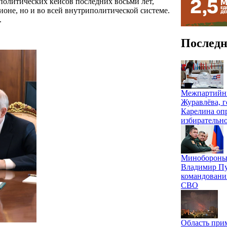
политических кейсов последних восьми лет,
ионе, но и во всей внутриполитической системе.
.
Последн
Межпартийны
Журавлёва, г
Карелина оп
избирательн
Минобороны 
Владимир Пу
командовани
СВО
Область при