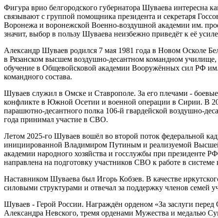
Фигура врио белгородского губернатора Шуваева интересна как 
связывают с группой помощника президента и секретаря Госс
Воронежа и воронежской Военно-воздушной академии им. проф
значит, выбор в пользу Шуваева неизбежно приведёт к её уси
Александр Шуваев родился 7 мая 1981 года в Новом Осколе Бе
в Рязанском высшем воздушно-десантном командном училище, 
обучение в Общевойсковой академии Вооружённых сил РФ им.
командного состава.
Шуваев служил в Омске и Ставрополе. За его плечами - боевы
конфликте в Южной Осетии и военной операции в Сирии. В 20
парашютно-десантного полка 106-й гвардейской воздушно-деса
года принимал участие в СВО.
Летом 2025-го Шуваев вошёл во второй поток федеральной ка
инициированной Владимиром Путиным и реализуемой Высшей 
академии народного хозяйства и госслужбы при президенте РФ
направлена на подготовку участников СВО к работе в системе 
Наставником Шуваева был Игорь Кобзев. В качестве иркутског
силовыми структурами и отвечал за поддержку членов семей 
Шуваев - Герой России. Награждён орденом «За заслуги перед 
Александра Невского, тремя орденами Мужества и медалью Су