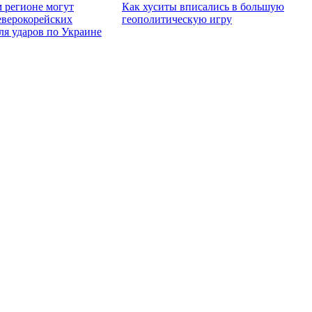
 регионе могут
Как хуситы вписались в большую
еверокорейских
геополитическую игру
ля ударов по Украине