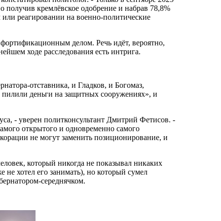
но получив кремлёвское одобрение и набрав 78,8%
м или реагировании на военно-политические
 фортификационным делом. Речь идёт, вероятно,
нейшем ходе расследования есть интрига.
рнатора-отставника, и Гладков, и Богомаз,
о пилили деньги на защитных сооружениях», и
уса, - уверен политконсультант Дмитрий Фетисов. -
самого открытого и одновременно самого
екорации не могут заменить позиционирование, и
человек, который никогда не показывал никаких
 не хотел его занимать), но который сумел
убернатором-середнячком.