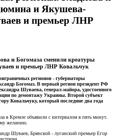
Дюмина и Якушева-
уваев и премьер ЛНР
ова и Богомаза сменили креатуры
уваев и премьер ЛНР Ковальчук
приграничных регионов - губернаторы
ксандр Богомаз. В первый регион президент РФ
ксандра Шуваева, генерал-майора, удостоенного
рации по демонтажу Украины. Второй субъект
ору Ковальчуку, который последние два года
за в Кремле объявили с интервалом в пять минут.
ному желанию.
андр Шуваев, Брянской - луганский премьер Егор
встречи.