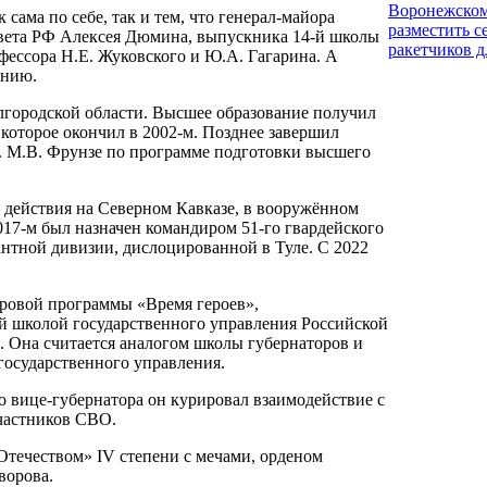
Воронежском
сама по себе, так и тем, что генерал-майора
разместить с
овета РФ Алексея Дюмина, выпускника 14-й школы
ракетчиков д
ессора Н.Е. Жуковского и Ю.А. Гагарина. А
лению.
лгородской области. Высшее образование получил
которое окончил в 2002-м. Позднее завершил
 М.В. Фрунзе по программе подготовки высшего
е действия на Северном Кавказе, в вооружённом
17-м был назначен командиром 51-го гвардейского
нтной дивизии, дислоцированной в Туле. С 2022
дровой программы «Время героев»,
школой государственного управления Российской
. Она считается аналогом школы губернаторов и
государственного управления.
о вице-губернатора он курировал взаимодействие с
участников СВО.
Отечеством» IV степени с мечами, орденом
ворова.