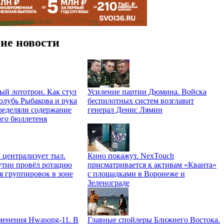
ие новости
й лототрон. Как стул
Усиление партии Дюмина. Войска
олубь Рыбакова и рука
беспилотных систем возглавит
ределяли содержание
генерал Денис Лямин
ого бюллетеня
централизует тыл.
Кино покажут. NexTouch
тин провёл ротацию
присматривается к активам «Кванта»
я группировок в зоне
с площадками в Воронеже и
Зеленограде
менения Hwasong-11. В
Главные спойлеры Ближнего Востока.