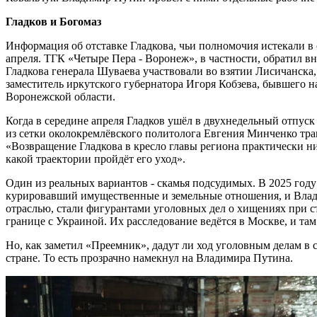
Гладков и Богомаз
Информация об отставке Гладкова, чьи полномочия истекали в с
апреля. ТГК «Четыре Пера - Воронеж», в частности, обратил 
Гладкова генерала Шуваева участвовали во взятии Лисичанска,
заместитель иркутского губернатора Игоря Кобзева, бывшего 
Воронежской области.
Когда в середине апреля Гладков ушёл в двухнедельный отпус
из сетки околокремлёвского политолога Евгения Минченко тра
«Возвращение Гладкова в кресло главы региона практически ник
какой траектории пройдёт его уход».
Один из реальных вариантов - скамья подсудимых. В 2025 году 
курировавший имущественные и земельные отношения, и Влад
отраслью, стали фигурантами уголовных дел о хищениях при 
границе с Украиной. Их расследование ведётся в Москве, и т
Но, как заметил «Преемник», дадут ли ход уголовным делам в с
стране. То есть прозрачно намекнул на Владимира Путина.