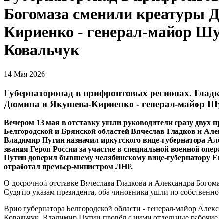
Богомаза сменили креатуры 
Кириенко - генерал-майор Ш
Ковальчук
14 Мая 2026
Губернаторопад в прифронтовых регионах. Гладк
Дюмина и Якушева-Кириенко - генерал-майор Ш
Вечером 13 мая в отставку ушли руководители сразу двух 
Белгородской и Брянской областей Вячеслав Гладков и Але
Владимир Путин назначил иркутского вице-губернатора Але
звания Героя России за участие в специальной военной опе
Путин доверил бывшему
челябинскому вице-губернатору Ег
отработал премьер-министром ЛНР.
О досрочной отставке Вячеслава Гладкова и Александра Богома
Судя по указам президента, оба чиновника ушли по собствен
Врио губернатора Белгородской области - генерал-майор Алекс
Ковальчук. Владимир Путин провёл с ними отдельные рабочие 