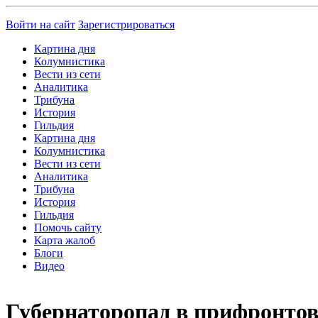
Войти на сайт
Зарегистрироваться
Картина дня
Колумнистика
Вести из сети
Аналитика
Трибуна
История
Гильдия
Картина дня
Колумнистика
Вести из сети
Аналитика
Трибуна
История
Гильдия
Помочь сайту
Карта жалоб
Блоги
Видео
Губернаторопад в прифронтов