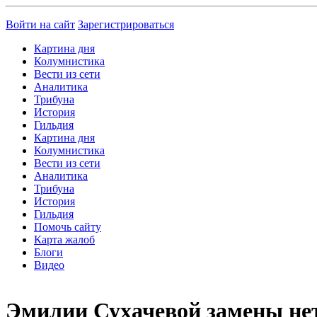
Войти на сайт
Зарегистрироваться
Картина дня
Колумнистика
Вести из сети
Аналитика
Трибуна
История
Гильдия
Картина дня
Колумнистика
Вести из сети
Аналитика
Трибуна
История
Гильдия
Помочь сайту
Карта жалоб
Блоги
Видео
Эмилии Сухачевой замены нет