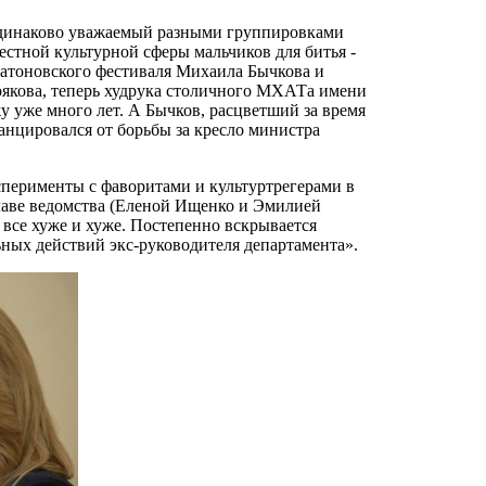
 одинаково уважаемый разными группировками
стной культурной сферы мальчиков для битья -
атоновского фестиваля Михаила Бычкова и
оякова, теперь худрука столичного МХАТа имени
у уже много лет. А Бычков, расцветший за время
анцировался от борьбы за кресло министра
сперименты с фаворитами и культуртрегерами в
лаве ведомства (Еленой Ищенко и Эмилией
а все хуже и хуже. Постепенно вскрывается
ных действий экс-руководителя департамента».