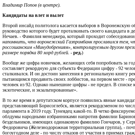
Владимир Попов (в центре).
Кандидаты на влет и вылет
Второй инсайд политолога касается выборов в Воронежскую о
руководство которого будет проталкивать своего кандидата в д
Нечаев. - Фамилия менеджера, который проходит собеседования
напомнить, что воронежский Газпромбанк прославился тем, ч
россошанским «Минудобрениям», контролируемым другом през
размере порядка 80 млрд рублей.
-
ред.
)
Вообще же цифра новичков, желающих себя попробовать за год
составляет рекордную для субъекта Федерации цифру - 92 челов
сталкивался. И он достоин занесения в региональную книгу р
пытающимся продавить своих лоббистов, на первом месте - пре
человек из 92. Однако нынешние цифры - не предел. В списке 
экзотические, и экзальтированные».
В то же время в депутатском корпусе появились явные кандида
представляющий Борисоглебск, является рекордсменом по чис
парламента в 2019 году. Тунеядец какой-то. В четко фиксиру
облдумы народными избранниками напротив фамилии Баринова 
бездельников, имеющих одинаковую фамилию Гончаров, у Сер
Федоровича (Железнодорожная территориальная группа), - почт
богоугодном деле - по числу отказов от участия в приемах граж