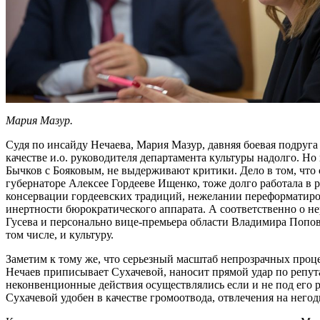
Мария Мазур.
Судя по инсайду Нечаева, Мария Мазур, давняя боевая подруга
качестве и.о. руководителя департамента культуры надолго. Но
Бычков с Бояковым, не выдерживают критики. Дело в том, что
губернаторе Алексее Гордееве Ищенко, тоже долго работала в р
консервации гордеевских традиций, нежелании переформатиров
инертности бюрократического аппарата. А соответственно о н
Гусева и персонально вице-премьера области Владимира Попов
том числе, и культуру.
Заметим к тому же, что серьезный масштаб непрозрачных про
Нечаев приписывает Сухачевой, наносит прямой удар по репу
неконвенционные действия осуществлялись если и не под его р
Сухачевой удобен в качестве громоотвода, отвлечения на него