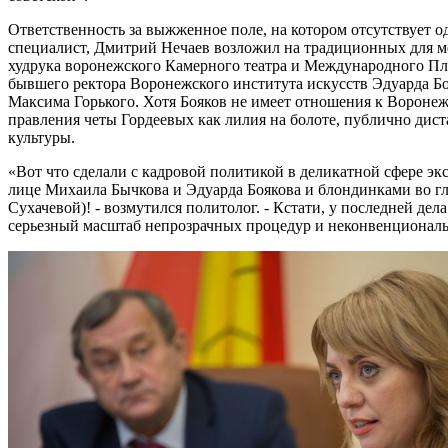
Ответственность за выжженное поле, на котором отсутствует
специалист, Дмитрий Нечаев возложил на традиционных для ме
худрука воронежского Камерного театра и Международного Пл
бывшего ректора Воронежского института искусств Эдуарда Б
Максима Горького. Хотя Бояков не имеет отношения к Воронеж
правления четы Гордеевых как лилия на болоте, публично дист
культуры.
«Вот что сделали с кадровой политикой в деликатной сфере эк
лице Михаила Бычкова и Эдуарда Боякова и блондинками во г
Сухачевой)! - возмутился политолог. - Кстати, у последней дел
серьезный масштаб непрозрачных процедур и неконвенциональ