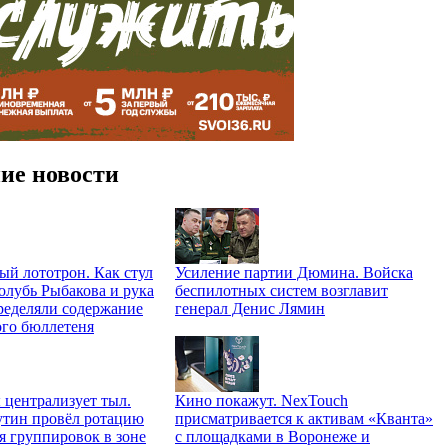
ие новости
й лототрон. Как стул
Усиление партии Дюмина. Войска
олубь Рыбакова и рука
беспилотных систем возглавит
ределяли содержание
генерал Денис Лямин
ого бюллетеня
централизует тыл.
Кино покажут. NexTouch
тин провёл ротацию
присматривается к активам «Кванта»
я группировок в зоне
с площадками в Воронеже и