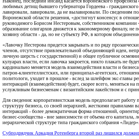
Наконец, последний инсайд касается воронежского профсоюза о
любимых детищ бывшего губернатора Гордеева - гражданского 
лавировали, лавировали, да не вылавировали. По сведениям п
Воронежской области решения, «достигнут консенсус в отнош
руководимого Борисом Нестеровым, собственником компании «
образование олигархов движется к закономерному финалу, не п
хозяину области - да, но не субъекту РФ, в котором объединени
«Лавочку Нестерова придется закрывать и по ряду прозаическ
членов, отсутствие привлекательной объединяющей идеи, непр
личную шерсть с государственной) и общее публичное осмеяние
кулуарах власти, если лавочка закроется, никто плакать не буд
кардинально меняется модель взаимодействия власти и бизнеса
патрон-клиентеллистских, или принципал-агентских, отношени
политологи, уходит в прошлое - вслед за шлейфом экс-главы р
интеракций (взаимодействия) будет, скорее всего, меняться на
услужливым бизнесменам с византийским лакейством и с принци
Для сведения: корпоративистская модель предполагает работу
структуру бизнеса, со своей иерархией, жесткими правилами 
интеракций - более демократичная форма отношений, ориентир
бизнес-сообщества - вне зависимости от объема его капитала, 
иерархической структуре типа гражданского собрания «Лидер»
Субподрядчик Аркадия Ротенберга второй раз лишился должн