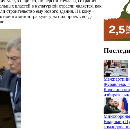
рия Мазур надолго, по версии Нечаева, сохранит
ьных властей в культурной отрасли является, как
ли строительство ему нового здания. На кону -
ь нового министра культуры под проект, когда
ли.
Последн
Межпартийны
Журавлёва, г
Карелина оп
избирательн
Минобороны 
Владимир Пу
командовани