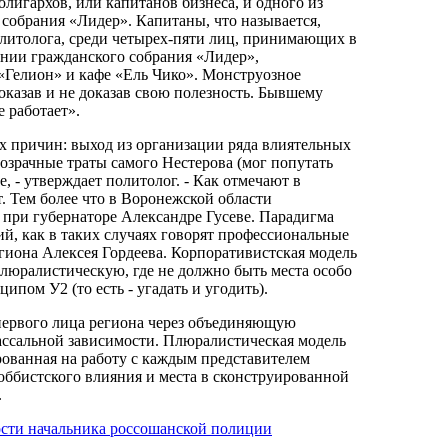
лигархов, или капитанов бизнеса, и одного из
собрания «Лидер». Капитаны, что называется,
олитолога, среди четырех-пяти лиц, принимающих в
ении гражданского собрания «Лидер»,
Гелион» и кафе «Ель Чико». Монструозное
оказав и не доказав свою полезность. Бывшему
е работает».
их причин: выход из организации ряда влиятельных
озрачные траты самого Нестерова (мог попутать
, - утверждает политолог. - Как отмечают в
ет. Тем более что в Воронежской области
 при губернаторе Александре Гусеве. Парадигма
й, как в таких случаях говорят профессиональные
егиона Алексея Гордеева. Корпоративистская модель
 плюралистическую, где не должно быть места особо
пом У2 (то есть - угадать и угодить).
 первого лица региона через объединяющую
вассальной зависимости. Плюралистическая модель
ованная на работу с каждым представителем
лоббистского влияния и места в сконструированной
.
ости начальника россошанской полиции