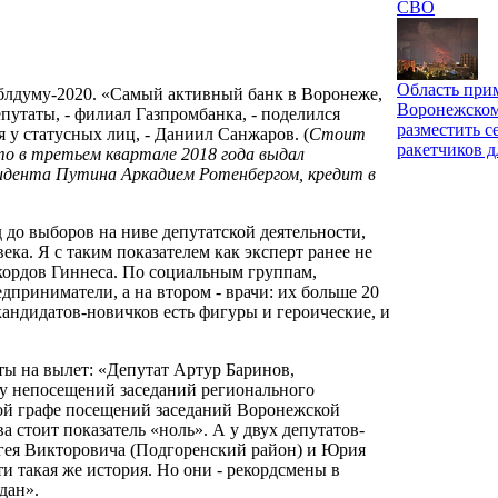
СВО
Область при
блдуму-2020. «Самый активный банк в Воронеже,
Воронежском
епутаты, - филиал Газпромбанка, - поделился
разместить с
 у статусных лиц, - Даниил Санжаров. (
Стоит
ракетчиков д
то в третьем квартале 2018 года выдал
идента Путина Аркадием Ротенбергом, кредит в
 до выборов на ниве депутатской деятельности,
ека. Я с таким показателем как эксперт ранее не
екордов Гиннеса. По социальным группам,
дприниматели, а на втором - врачи: их больше 20
кандидатов-новичков есть фигуры и героические, и
ты на вылет: «Депутат Артур Баринов,
лу непосещений заседаний регионального
емой графе посещений заседаний Воронежской
стоит показатель «ноль». А у двух депутатов-
гея Викторовича (Подгоренский район) и Юрия
и такая же история. Но они - рекордсмены в
дан».