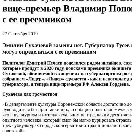
вице-премьер Владимир Попов
с ее преемником
27 Сентября 2019
Эмилии Сухачевой замены нет. Губернатор Гусев
могут определиться с ее преемником
Политолог Дмитрий Нечаев поделился рядом инсайдов, свя
которые пройдут в 2020 году, поисками преемника бывшег
Сухачевой, обвиняемой в хищениях на губернаторском рожд
собранием «Лидер». «Лидер» сдувается - как и некоторые др
губернатора, а теперь вице-премьера РФ Алексея Гордеева.
Сухачева как громоотвод
«В департаменте культуры Воронежской области достаточно дол
руководителя без приставки и.о., - сообщил политолог Нечаев 
что в культурном и интеллектуальном центре, каким десятилет
опытного человека, который смог бы мягко курировать отрасль
трех субкультурах города: консервативно-традиционалистской
советской».