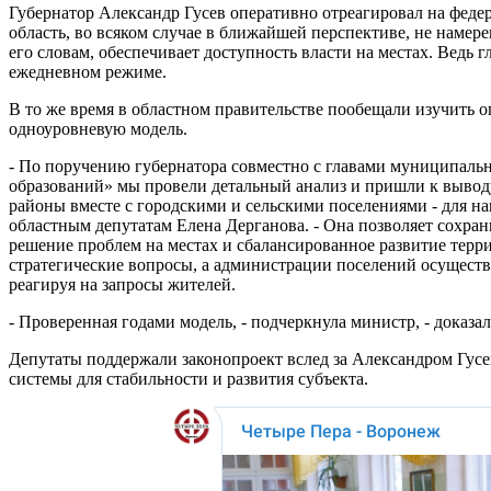
Губернатор Александр Гусев оперативно отреагировал на феде
область, во всяком случае в ближайшей перспективе, не намер
его словам, обеспечивает доступность власти на местах. Ведь
ежедневном режиме.
В то же время в областном правительстве пообещали изучить о
одноуровневую модель.
- По поручению губернатора совместно с главами муниципал
образований» мы провели детальный анализ и пришли к выводу
районы вместе с городскими и сельскими поселениями - для на
областным депутатам Елена Дерганова. - Она позволяет сохран
решение проблем на местах и сбалансированное развитие те
стратегические вопросы, а администрации поселений осущест
реагируя на запросы жителей.
- Проверенная годами модель, - подчеркнула министр, - доказа
Депутаты поддержали законопроект вслед за Александром Гусе
системы для стабильности и развития субъекта.