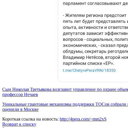
Сын Николая Третьякова возглавит управление по охране объек
профессор Нечаев
Уникальные грантовые механизмы поддержки ТОСов собрали в
оценили в Москве
Короткая ссылка на новость:
http://4pera.com/~mm2xS
Возврат к списку