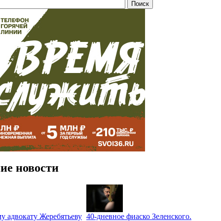
ие новости
у адвокату Жеребятьеву
40-дневное фиаско Зеленского.