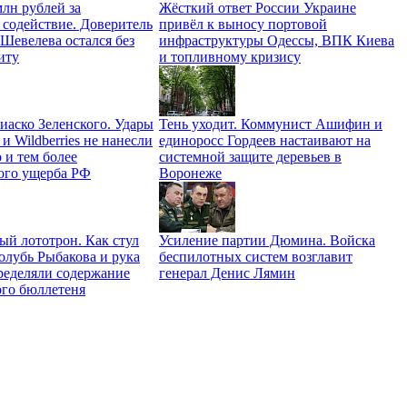
лн рублей за
Жёсткий ответ России Украине
 содействие. Доверитель
привёл к выносу портовой
Шевелева остался без
инфраструктуры Одессы, ВПК Киева
иту
и топливному кризису
иаско Зеленского. Удары
Тень уходит. Коммунист Ашифин и
 Wildberries не нанесли
единоросс Гордеев настаивают на
 и тем более
системной защите деревьев в
кого ущерба РФ
Воронеже
й лототрон. Как стул
Усиление партии Дюмина. Войска
олубь Рыбакова и рука
беспилотных систем возглавит
ределяли содержание
генерал Денис Лямин
ого бюллетеня