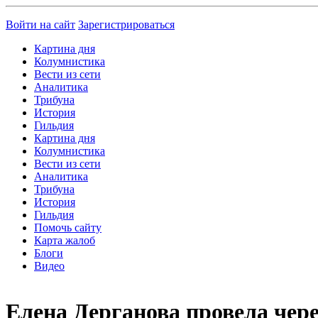
Войти на сайт
Зарегистрироваться
Картина дня
Колумнистика
Вести из сети
Аналитика
Трибуна
История
Гильдия
Картина дня
Колумнистика
Вести из сети
Аналитика
Трибуна
История
Гильдия
Помочь сайту
Карта жалоб
Блоги
Видео
Елена Дерганова провела чер