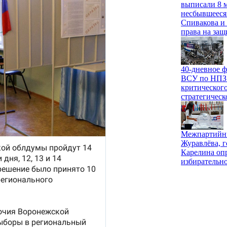
выписали 8 м
несбывшееся
Спивакова и 
права на защ
40-дневное ф
ВСУ по НПЗ и
критического
стратегичес
Межпартийны
Журавлёва, г
Карелина оп
избирательн