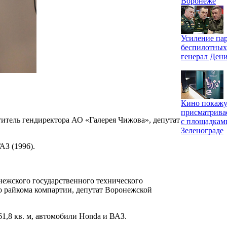
Воронеже
Усиление па
беспилотных
генерал Ден
Кино покажу
присматрива
ститель гендиректора АО «Галерея Чижова», депутат
с площадкам
Зеленограде
АЗ (1996).
онежского государственного технического
го райкома компартии, депутат Воронежской
 61,8 кв. м, автомобили Honda и ВАЗ.