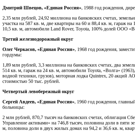
Дмитрий Швецов, «Единая Россия»
, 1988 год рождения, д
2,35 млн рублей, 24,92 миллиона на банковских счетах, земель
участка на 587 кв. м, две квартиры на 60 и 88,4 кв. м, гараж н
10,5 кв. м, автомобили Land Rover, Toyota, 100% долей ООО 
Третий железнодорожный округ
Олег Черкасов, «Единая Россия»
, 1968 год рождения, замес
гордумы:
1,89 млн рублей, 3,3 миллиона на банковских счетах, два земел
514 кв. м, гараж на 24 кв. м, автомобили Toyota, «Волга» (1963
водной техники, грузов), моторная лодка Quintrex, 20 акций
стоимостью 50 тыс. рублей.
Четвертый левобережный округ
Сергей Авдеев, «Единая Россия»
, 1960 год рождения, главны
больницы:
2 млн рублей, 870,7 тысяч на банковских счетах, облигация 
Управление активами» на 746,8 тысяч, половина доли в пяти земел
м, половина доли в двух жилых домах на 94,2 и 36,6 кв. м, квар