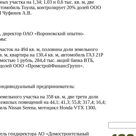
ых участка на 1,34; 1,03 и 0,6 тыс. кв. м, две
, автомобиль Toyota, контролирует 20% долей ООО
П Чуфинев А.В.
ия, директор ОАО «Воронежский опытно-
мы:
часток на 494 кв. м, половина доли земельного
в. м, квартира на 130,4 кв. м, автомобиль ГАЗ 21Р
остью 1 рубль, 284,4 тыс. акций банка ВТБ,
4% долей ООО «ПромстройФинансГрупп».
, индивидуальный предприниматель:
земельного участка на 358 кв. м, две трети доли
нежилых помещений на 44,1; 41,3; 55,8; 317,4; 16,4;
биль Nissan Serena, мотоцикл Honda VTX 1300,
итель гендиректора АО «Домостроительный