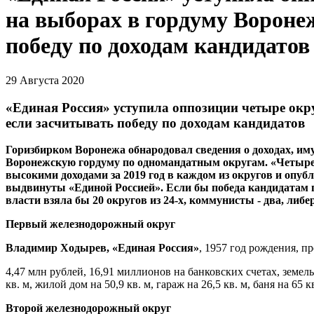
на выборах в гордуму Вороне
победу по доходам кандидатов
29 Августа 2020
«Единая Россия» уступила оппозиции четыре окр
если засчитывать победу по доходам кандидатов
Горизбирком Воронежа обнародовал сведения о доходах, им
Воронежскую гордуму по одномандатным округам. «Четыре
высокими доходами за 2019 год в каждом из округов и опуб
выдвинуты «Единой Россией». Если бы победа кандидатам п
власти взяла бы 20 округов из 24-х, коммун
исты
- два, л
ибе
Первый железнодорожный округ
Владимир Ходырев, «Единая Россия»
, 1957 год рождения, 
4,47 млн рублей, 16,91 миллионов на банковских счетах, земель
кв. м, жилой дом на 50,9 кв. м, гараж на 26,5 кв. м, баня на 65 кв
Второй железнодорожный округ