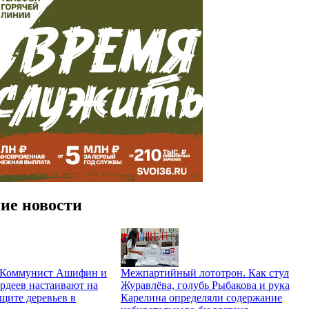
ие новости
. Коммунист Ашифин и
Межпартийный лототрон. Как стул
рдеев настаивают на
Журавлёва, голубь Рыбакова и рука
щите деревьев в
Карелина определяли содержание