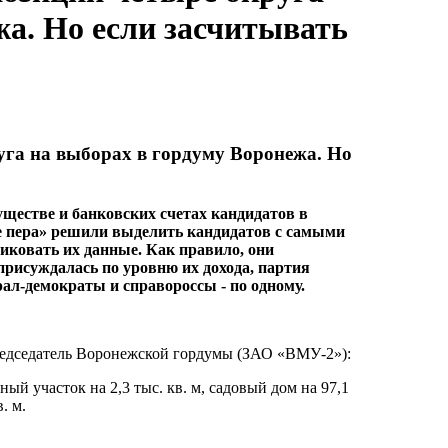
жа. Но если засчитывать
уга на выборах в гордуму Воронежа. Но
уществе и банковских счетах кандидатов в
 пера» решили выделить кандидатов с самыми
ликовать их данные. Как правило, они
рисуждалась по уровню их дохода, партия
рал-демократы
и справороссы - по одному.
председатель Воронежской гордумы (ЗАО «ВМУ-2»):
ный участок на 2,3 тыс. кв. м, садовый дом на 97,1
. м.