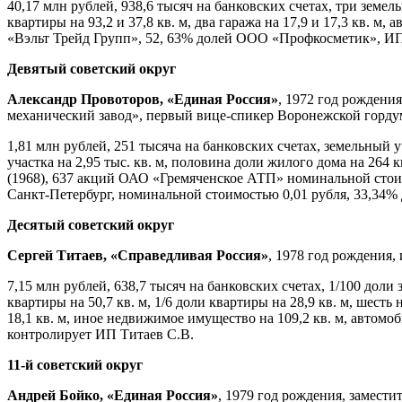
40,17 млн рублей, 938,6 тысяч на банковских счетах, три земельн
квартиры на 93,2 и 37,8 кв. м, два гаража на 17,9 и 17,3 кв. м
«Вэльт Трейд Групп», 52, 63% долей ООО «Профкосметик», И
Девятый советский округ
Александр Провоторов, «Единая Россия»
, 1972 год рожден
механический завод», первый вице-спикер Воронежской горду
1,81 млн рублей, 251 тысяча на банковских счетах, земельный у
участка на 2,95 тыс. кв. м, половина доли жилого дома на 264 к
(1968), 637 акций ОАО «Гремяченское АТП» номинальной стоим
Санкт-Петербург, номинальной стоимостью 0,01 рубля, 33,3
Десятый советский округ
Сергей Титаев, «Справедливая Россия»
, 1978 год рождения
7,15 млн рублей, 638,7 тысяч на банковских счетах, 1/100 доли 
квартиры на 50,7 кв. м, 1/6 доли квартиры на 28,9 кв. м, шесть 
18,1 кв. м, иное недвижимое имущество на 109,2 кв. м, автомо
контролирует ИП Титаев С.В.
11-й советский округ
Андрей Бойко, «Единая Россия»
, 1979 год рождения, замест