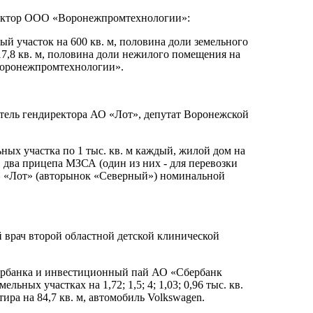
иректор ООО «Воронежпромтехнологии»:
ный участок на 600 кв. м, половина доли земельного
а 17,8 кв. м, половина доли нежилого помещения на
«Воронежпромтехнологии».
титель гендиректора АО «Лот», депутат Воронежской
ьных участка по 1 тыс. кв. м каждый, жилой дом на
), два прицепа МЗСА (один из них - для перевозки
 АО «Лот» (авторынок «Северный») номинальной
й врач второй областной детской клинической
Сбербанка и инвестиционный пай АО «Сбербанк
ьных участках на 1,72; 1,5; 4; 1,03; 0,96 тыс. кв.
тира на 84,7 кв. м, автомобиль Volkswagen.