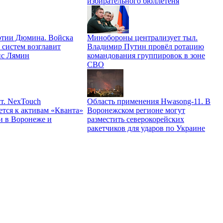
избирательного бюллетеня
ртии Дюмина. Войска
Минобороны централизует тыл.
 систем возглавит
Владимир Путин провёл ротацию
ис Лямин
командования группировок в зоне
СВО
т. NexTouch
Область применения Hwasong-11. В
ется к активам «Кванта»
Воронежском регионе могут
и в Воронеже и
разместить северокорейских
ракетчиков для ударов по Украине