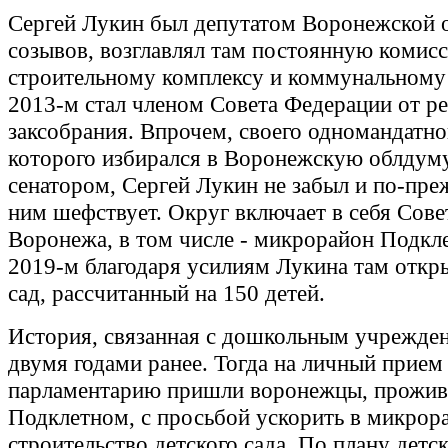
Сергей Лукин был депутатом Воронежской 
созывов, возглавлял там постоянную комис
строительному комплексу и коммунальному х
2013-м стал членом Совета Федерации от р
заксобрания. Впрочем, своего одномандатног
которого избирался в Воронежскую облдуму
сенатором, Сергей Лукин не забыл и по-пре
ним шефствует. Округ включает в себя Сове
Воронежа, в том числе - микрорайон Подкле
2019-м благодаря усилиям Лукина там откр
сад, рассчитанный на 150 детей.
История, связанная с дошкольным учрежден
двумя годами ранее. Тогда на личный прием
парламентарию пришли воронежцы, прожи
Подклетном, с просьбой ускорить в микрор
строительство детского сада. По плану детс