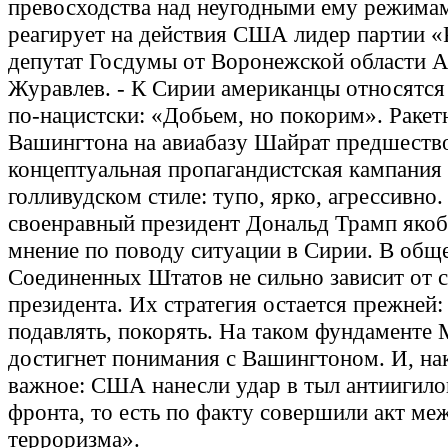
превосходства над неугодными ему режимам
реагирует на действия США лидер партии «
депутат Госдумы от Воронежской области А
Журавлев. - К Сирии американцы относятся
по-нацистски: «Добьем, но покорим». Ракет
Вашингтона на авиабазу Шайрат предшеств
концептуальная пропагандистская кампания
голливудском стиле: тупо, ярко, агрессивно.
своенравный президент Дональд Трамп яко
мнение по поводу ситуации в Сирии. В общ
Соединенных Штатов не сильно зависит от 
президента. Их стратегия остается прежней: 
подавлять, покорять. На таком фундаменте 
достигнет понимания с Вашингтоном. И, на
важное: США нанесли удар в тыл антиигило
фронта, то есть по факту совершили акт м
терроризма».