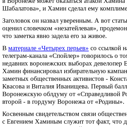
в Воронеже может оказаться атакой Хамина
Шабалатова», и Хамин сделал ему комплим
Заголовок он назвал уверенным. А вот стат
оценил словечком «незатейлевая», продемон
что заметка явно задела его за живое.
В
материале «Четырех перьев»
со ссылкой н
телеграм-канала «Спойлер» говорилось о то
недавних воронежских выборах девелопер 
Хамин финансировал избирательную кампа
заметных общественных активистов - Конст
Квасова и Виталия Иванищева. Первый балл
Воронежскую облдуму от «Справедливой Ро
второй - в гордуму Воронежа от «Родины».
Косвенным свидетельством связи обществе
с Евгением Хаминым служит тот факт, что 