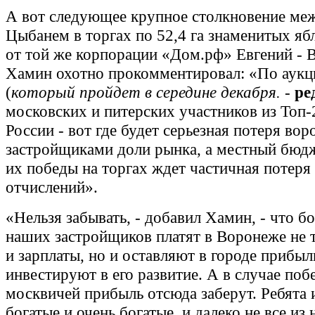
А вот следующее крупное столкновение ме
Цыбанем в торгах по 52,4 га знаменитых яб
от той же корпорации «Дом.рф» Евгений - В
Хамин охотно прокомментировал: «По аукци
(
который пройдет в середине декабря.
-
ре
московских и питерских участников из Топ
России - вот где будет серьезная потеря во
застройщиками доли рынка, а местный бюдж
их победы на торгах ждет частичная потеря
отчислений».
«Нельзя забывать, - добавил Хамин, - что 
наших застройщиков платят в Воронеже не 
и зарплаты, но и оставляют в городе прибыл
инвестируют в его развитие. А в случае поб
москвичей прибыль отсюда заберут. Ребята и
богатые и очень богатые, и далеко не все из