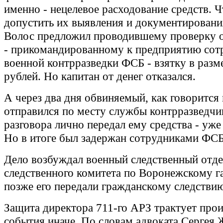
именно - нецелевое расходование средств. 
допустить их выявления и документировани
Волос предложил проводившему проверку 
- прикомандированному к предприятию сот
военной контрразведки ФСБ - взятку в разм
рублей. Но капитан от денег отказался.
А через два дня обвиняемый, как говорится 
отправился по месту службы контрразведчик
разговора лично передал ему средства - уже
Но в итоге был задержан сотрудниками ФСБ
Дело возбуждал военный следственный отде
следственного комитета по Воронежскому г
позже его передали гражданскому следстви
Защита директора 711-го АРЗ трактует пр
события иначе. По словам адвоката Сергея 