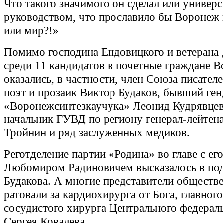
Что такого значимого он сделал или универс
руководством, что прославило бы Воронеж 
или мир?!»
Помимо господина Ендовицкого и ветерана
среди 11 кандидатов в почетные граждане 
оказались, в частности, член Союза писателе
поэт и прозаик Виктор Будаков, бывший ге
«Воронежсинтезкаучука» Леонид Кудрявцев,
начальник ГУВД по региону генерал-лейтен
Тройнин и ряд заслуженных медиков.
Реготделение партии «Родина» во главе с ег
Любомиром Радиновичем высказалось в по
Будакова. А многие представители обществ
ратовали за кардиохирурга от Бога, главного
сосудистого хирурга Центрального федерал
Сергея Ковалева.