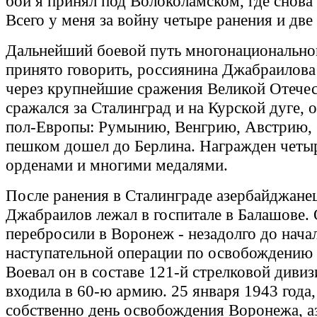
бой я принял под Волоколамском, где снова
Всего у меня за войну четыре ранения и две
Дальнейший боевой путь многонациональног
принято говорить, россиянина Джабраилова
через крупнейшие сражения Великой Отече
сражался за Сталинград и на Курской дуге, 
пол-Европы: Румынию, Венгрию, Австрию,
пешком дошел до Берлина. Награжден четы
орденами и многими медалями.
После ранения в Сталинграде азербайджан
Джабраилов лежал в госпитале в Балашове. 
перебросили в Воронеж - незадолго до нача
наступательной операции по освобождению 
Воевал он в составе 121-й стрелковой дивиз
входила в 60-ю армию. 25 января 1943 года,
собственно день освобождения Воронежа, а