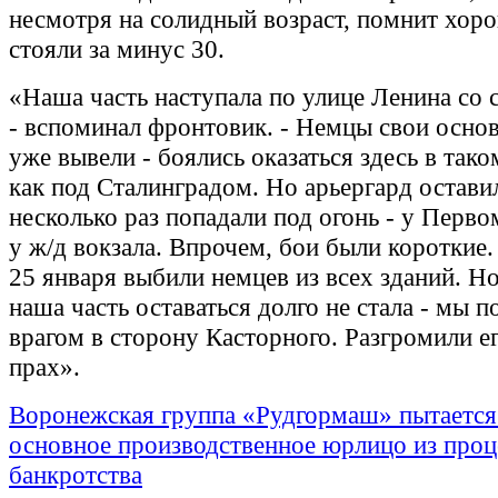
несмотря на солидный возраст, помнит хор
стояли за минус 30.
«Наша часть наступала по улице Ленина со
- вспоминал фронтовик. - Немцы свои осно
уже вывели - боялись оказаться здесь в тако
как под Сталинградом. Но арьергард остав
несколько раз попадали под огонь - у Перво
у ж/д вокзала. Впрочем, бои были короткие
25 января выбили немцев из всех зданий. Но
наша часть оставаться долго не стала - мы п
врагом в сторону Касторного. Разгромили ег
прах».
Воронежская группа «Рудгормаш» пытается
основное производственное юрлицо из про
банкротства