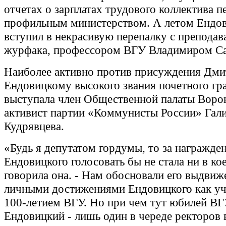
отчетах о зарплатах трудового коллектива п
профильным министерством. А летом Ендо
вступил в некрасивую перепалку с преподав
журфака, профессором ВГУ Владимиром С
Наиболее активно против присуждения Дм
Ендовицкому высокого звания почетного гр
выступала член Общественной палаты Воро
активист партии «Коммунисты России» Гал
Кудрявцева.
«Будь я депутатом гордумы, то за награжде
Ендовицкого голосовать бы не стала ни в кое
говорила она. - Нам обосновали его выдвиж
личными достижениями Ендовицкого как уче
100-летием ВГУ. Но при чем тут юбилей ВГ
Ендовицкий - лишь один в череде ректоров в