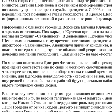
С 1990-х годов Игорь Щеголев работал в аппарате российского
министра Евгения Примакова и советником премьер-министров
возглавлял управление пресс-службы президента. С 2008-го по 
перешел на пост помощника главы государства. В Кремле Щег
информационных технологий и развитию электронной демокр
Информация о близости уроженца Воронежа Евгения Юрченко 
открытых источниках. Пик карьеры Юрченко пришелся на нача
возглавил холдинг «Связьинвест». В дальнейшем Юрченко упо
Щеголевым и ставшим к тому времени советником президента
директоров «Связьинвеста». Анализируя причину конфликта, н
опасался потери места в результате объявленной реорганизаци
дочерних компаний госхолдинга «Связьинвест» на базе «Росте
По мнению политолога Дмитрия Фетисова, нынешний переход
президента соответственно по связи и местному самоуправлени
что, скорее всего, они не нашли общего языка с главой кремл
мнению, для Щеголева новая должность - серьезный вызов, вед
внутренней политикой, а за его работой будут пристально наб
видеть полпредом своих людей.
В контексте упоминания экспертом групп влияния не лишним б
вице-премьера РФ, по версии телеграм-канала «Незыгарь», явл
которым Николай Ольшанский передал контроль над россошан
Леши Гордеева от бычка Гордея Третьего выглядит символично
губернатора Гусева, по одной из версий, принял участие круп