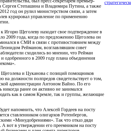
 правительства, был пресс-секретарем премьер-
стратегичес
 Сергея Степашина и Владимира Путина, а также
2012 год он рулил министерством связи, а затем
олев курировал управление по применению
атии.
к Игорю Щеголеву находит свое подтверждение в
ло 2009 года, когда по предложению Щеголева он
минался в СМИ в связи с противостоянием между
 Леонидом Рейманом, возглавлявшим совет
аблюдатели сходились во мнении, что Рейман
и и одобренного в 2009 году плана объединения
лекома».
 Щеголева и Цуканова с позиций помощников
ю на должности полпредов свидетельствует о том,
евской администрации Антоном Вайно. По его
ь никогда ранее он активно не занимался
людать как в самом Кремле, так и группы, желающие
удет напомнить, что Алексей Гордеев на посту
яется ставленником олигархов Ротенбергов,
скими «Минудобрениями». Так что отказ дяди
. А вот в утверждении его преемником на посту
ный бизнесмен и член совета директоров