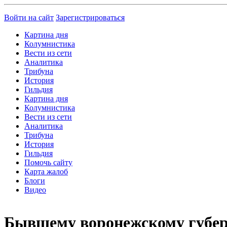
Войти на сайт
Зарегистрироваться
Картина дня
Колумнистика
Вести из сети
Аналитика
Трибуна
История
Гильдия
Картина дня
Колумнистика
Вести из сети
Аналитика
Трибуна
История
Гильдия
Помочь сайту
Карта жалоб
Блоги
Видео
Бывшему воронежскому губер