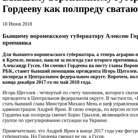
Гордееву как полпреду свата
18 Июня 2018
Бывшему воронежскому губернатору Алексею Горд
преемника
Для бывшего воронежского губернатора, а теперь аграрно-
в Кремле, похоже, нашли за полгода уже второго преемника
Александр Гусев. Он сменил Гордеева на посту главы Ворон
PБК, станет бывший помощник президента Игорь Щеголев.
полпреда в Центральном федеральном округе. Впрочем, пол
конца декабря 2017-го по май 2018 года.
Игорь Щеголев - четвертый по счету чиновник, которого свата
президента в Центральном федеральном округе. В частности, 
стать бывший глава Минстроя Михаил Мень и шеф управления
администрации Андрей Ярин. В свою очередь, по версии источ
Гордеева как полпреда сменит Борис Грызлов, являющийся по
группе по урегулированию ситуации на Украине.
Примечательно, что Андрей Ярин в конце 2017 года уже фигур
губернатора. Но Гордеева сменил не он, а Гусев.