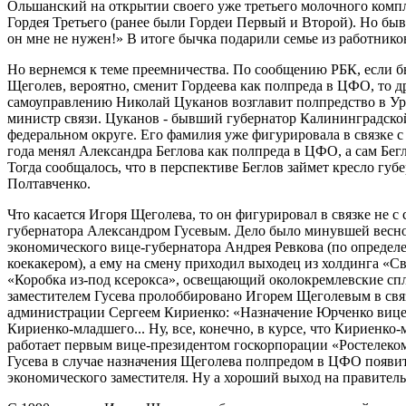
Ольшанский на открытии своего уже третьего молочного компл
Гордея Третьего (ранее были Гордеи Первый и Второй). Но бы
он мне не нужен!» В итоге бычка подарили семье из работнико
Но вернемся к теме преемничества. По сообщению РБК, если 
Щеголев, вероятно, сменит Гордеева как полпреда в ЦФО, то 
самоуправлению Николай Цуканов возглавит полпредство в Ур
министр связи. Цуканов - бывший губернатор Калининградско
федеральном округе. Его фамилия уже фигурировала в связке с
года менял Александра Беглова как полпреда в ЦФО, а сам Бе
Тогда сообщалось, что в перспективе Беглов займет кресло губ
Полтавченко.
Что касается Игоря Щеголева, то он фигурировал в связке не с
губернатора Александром Гусевым. Дело было минувшей весной
экономического вице-губернатора Андрея Ревкова (по определ
коекакером), а ему на смену приходил выходец из холдинга «
«Коробка из-под ксерокса», освещающий околокремлевские спл
заместителем Гусева пролоббировано Игорем Щеголевым в свя
администрации Сергеем Кириенко: «Назначение Юрченко вице-
Кириенко-младшего... Ну, все, конечно, в курсе, что Кириенко
работает первым вице-президентом госкорпорации «Ростелеком
Гусева в случае назначения Щеголева полпредом в ЦФО появит
экономического заместителя. Ну а хороший выход на правительст