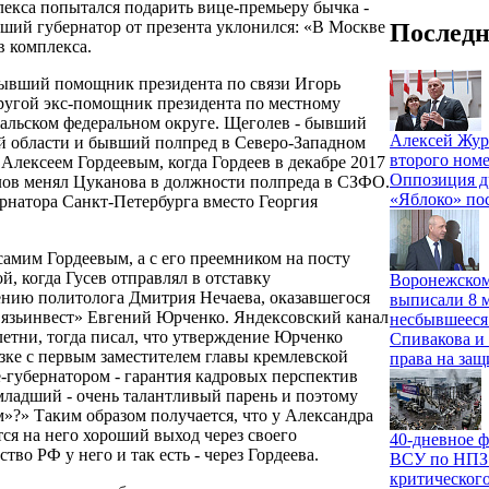
екса попытался подарить вице-премьеру бычка -
вший губернатор от презента уклонился: «В Москве
Последн
в комплекса.
бывший помощник президента по связи Игорь
другой экс-помощник президента по местному
альском федеральном округе. Щеголев - бывший
Алексей Жур
й области и бывший полпред в Северо-Западном
второго номе
 Алексеем Гордеевым, когда Гордеев в декабре 2017
Оппозиция д
глов менял Цуканова в должности полпреда в СЗФО.
«Яблоко» по
ернатора Санкт-Петербурга вместо Георгия
 самим Гордеевым, а с его преемником на посту
, когда Гусев отправлял в отставку
Воронежском
ению политолога Дмитрия Нечаева, оказавшегося
выписали 8 м
Связьинвест» Евгений Юрченко. Яндексовский канал
несбывшееся
етни, тогда писал, что утверждение Юрченко
Спивакова и 
зке с первым заместителем главы кремлевской
права на защ
губернатором - гарантия кадровых перспектив
-младший - очень талантливый парень и поэтому
»?» Таким образом получается, что у Александра
ся на него хороший выход через своего
40-дневное ф
во РФ у него и так есть - через Гордеева.
ВСУ по НПЗ и
критического