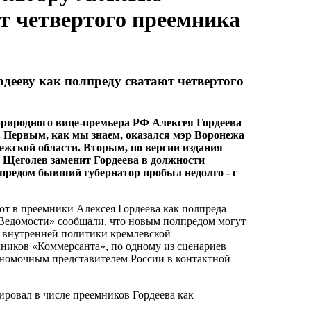
ют четвертого преемника
ееву как полпреду сватают четвертого
природного вице-премьера РФ Алексея Гордеева
. Первым, как мы знаем, оказался мэр Воронежа
ежской области. Вторым, по версии издания
 Щеголев заменит Гордеева в должности
предом бывший губернатор пробыл недолго - с
ют в преемники Алексея Гордеева как полпреда
«Ведомости» сообщали, что новым полпредом могут
 внутренней политики кремлевской
ников «Коммерсанта», по одному из сценариев
лномочным представителем России в контактной
ировал в числе преемников Гордеева как