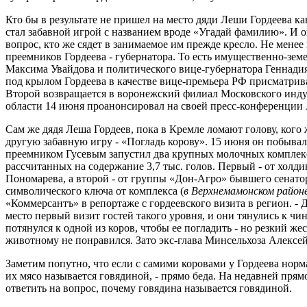
Кто бы в результате не пришел на место дяди Леши Гордеева ка
стал забавной игрой с названием вроде «Угадай фамилию». И он
вопрос, кто же сядет в занимаемое им прежде кресло. Не менее
преемников Гордеева - губернатора. То есть имущественно-зе
Максима Увайдова и политического вице-губернатора Геннади
под крылом Гордеева в качестве вице-премьера РФ присматрив
Второй возвращается в воронежский филиал Московского индус
области 14 июня проанонсировал на своей пресс-конференции 
Сам же дядя Леша Гордеев, пока в Кремле ломают голову, кого 
другую забавную игру - «Погладь корову». 15 июня он побывал 
преемником Гусевым запустил два крупных молочных комплек
рассчитанных на содержание 3,7 тыс. голов. Первый - от холд
Пономарева, а второй - от группы «Дон-Агро» бывшего сенато
символического ключа от комплекса (
в Верхнемамонском районе
«Коммерсантъ» в репортаже с гордеевского визита в регион. 
место первый визит гостей такого уровня, и они тянулись к чи
потянулся к одной из коров, чтобы ее погладить - но резкий ж
животному не понравился. Зато экс-глава Минсельхоза Алексей
Заметим попутно, что если с самими коровами у Гордеева норм
их мясо называется говядиной, - прямо беда. На недавней пря
ответить на вопрос, почему говядина называется говядиной.