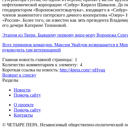
нефтехимической корпорации «Сибур» Кирилл Шамалов. До пер
гендиректором «Воронежсинтезкаучука», входящего в «Сибур»
членов знаменитого питерского дачного кооператива «Озеро» 
«Россия». Более того, он известен как зять президента Влади
его дочери Катерине Тихоновой.
Этапом из Твери. Бывшему первому вице-мэру Воронежа Серг
Всех прививок командир. Максим Увайдов возвращается в Минс
руководить там ветеринарией
Главная новость главной страницы: 1
Количество комментариев к элементу: 4
Короткая ссылка на новость:
http://4pera.com/~nHvuq
Возврат к списку
Разделы
Новости
Помочь сайту
О проекте
Помочь сайту
Контакты
© ЧЕТЫРЕ ПЕРА. Независимый общественно-политический порт