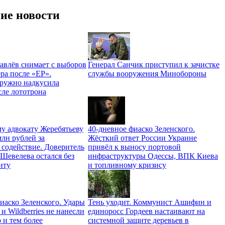
ие новости
авлёв снимает с выборов
Генерал Санчик приступил к зачистке
ра после «ЕР».
службы вооружения Минобороны
ружно надкусила
сле лототрона
у адвокату Жеребятьеву
40-дневное фиаско Зеленского.
лн рублей за
Жёсткий ответ России Украине
 содействие. Доверитель
привёл к выносу портовой
Шевелева остался без
инфраструктуры Одессы, ВПК Киева
иту
и топливному кризису
иаско Зеленского. Удары
Тень уходит. Коммунист Ашифин и
 Wildberries не нанесли
единоросс Гордеев настаивают на
 и тем более
системной защите деревьев в