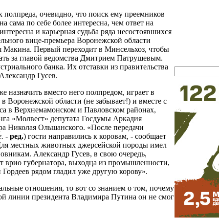
к полпреда, очевидно, что поиск ему преемников
а сама по себе более интересна, чем ответ на
 интересна и карьерная судьба ряда несостоявшихся
мельного вице-премьера Воронежской области
я Макина. Первый переходит в Минсельхоз, чтобы
ать за главой ведомства Дмитрием Патрушевым.
триального банка. Их отставки из правительства
Александр Гусев.
же назначить вместо него полпредом, играет в
в Воронежской области (не забывает!) и вместе с
са в Верхнемамонском и Павловском районах,
инга «Молвест» депутата Госдумы Аркадия
ра Николая Ольшанского. «После передачи
.
-
ред.
) гости направились к коровам, - сообщает
- Для местных животных джерсейской породы имел
новникам. Александр Гусев, в свою очередь,
ест врио губернатора, выходца из промышленности,
 Гордеев рядом гладил уже другую корову».
альные отношения, то вот со знанием о том, почему
мой линии президента Владимира Путина он не смог