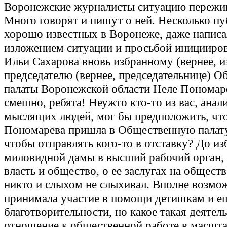
Воронежские журналисты ситуацию пережи
Много говорят и пишут о ней. Несколько пу
хорошо известных в Воронеже, даже написа
изложением ситуации и просьбой иницииров
Ильи Сахарова вновь избранному (вернее, и
председателю (вернее, председательнице) 
палаты Воронежской области Неле Пономар
смешно, ребята! Неужто кто-то из вас, анал
мыслящих людей, мог бы предположить, чт
Пономарева пришла в Общественную палату
чтобы отправлять кого-то в отставку? До и
миловидной дамы в высший рабочий орган,
власть и общество, о ее заслугах на общест
никто и слыхом не слыхивал. Вполне возмож
принимала участие в помощи детишкам и ещ
благотворительности, но какое такая деятел
отношение к общественной работе в масшта