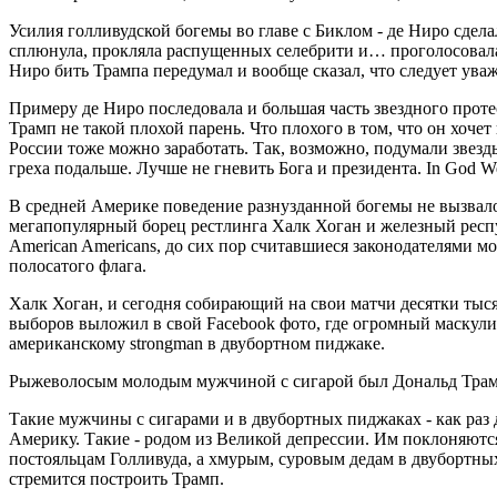
Усилия голливудской богемы во главе с Биклом - де Ниро сдел
сплюнула, прокляла распущенных селебрити и… проголосовала 
Ниро бить Трампа передумал и вообще сказал, что следует ува
Примеру де Ниро последовала и большая часть звездного протес
Трамп не такой плохой парень. Что плохого в том, что он хо
России тоже можно заработать. Так, возможно, подумали звезды
греха подальше. Лучше не гневить Бога и президента. In God We
В средней Америке поведение разнузданной богемы не вызвало
мегапопулярный борец рестлинга Халк Хоган и железный респ
American Americans, до сих пор считавшиеся законодателями мо
полосатого флага.
Халк Хоган, и сегодня собирающий на свои матчи десятки тыся
выборов выложил в свой Facebook фото, где огромный маскул
американскому strongman в двубортном пиджаке.
Рыжеволосым молодым мужчиной с сигарой был Дональд Трам
Такие мужчины с сигарами и в двубортных пиджаках - как раз
Америку. Такие - родом из Великой депрессии. Им поклоняются
постояльцам Голливуда, а хмурым, суровым дедам в двубортны
стремится построить Трамп.