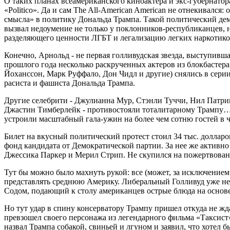
О таких планах всеамериканского киноактера и экс-губернато
«Politico». Да и сам The All-American American не отнекивался:
смысла» в политику Дональда Трампа. Такой политический де
вызвал недоумение не только у поклонников-республиканцев, 
разделяющего ценности ЛГБТ и легализацию легких наркотико
Конечно, Арнольд - не первая голливудская звезда, выступивш
прошлого года несколько раскрученных актеров из блокбастер
Йоханссон, Марк Руффало, Дон Чидл и другие) снялись в сери
расиста и фашиста Дональда Трампа.
Другие селебрити - Джулианна Мур, Стэнли Туччи, Нил Патр
Джастин Тимберлейк - противостояли тоталитарному Трампу… п
устроили масштабный гала-ужин на более чем сотню гостей в 
Билет на вкусный политический протест стоил 34 тыс. долларо
фонд кандидата от Демократической партии. За нее же активн
Джессика Паркер и Мерил Стрип. Не скупился на пожертвован
Тут бы можно было махнуть рукой: все (может, за исключени
представлять среднюю Америку. Либеральный Голливуд уже не
Содом, подающий к столу американцев острые блюда на основ
Но тут удар в спину консерватору Трампу пришел откуда не жд
превзошел своего персонажа из легендарного фильма «Таксист
назвал Трампа собакой, свиньей и лгуном и заявил, что хотел б