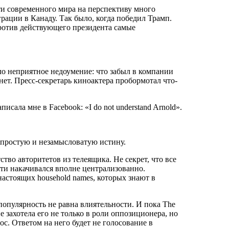
ти современного мира на перспективу много
рации в Канаду. Так было, когда победил Трамп.
ротив действующего президента самые
о неприятное недоумение: что забыл в компании
т. Пресс-секретарь киноактера пробормотал что-
исала мне в Facebook: «I do not understand Arnold».
 простую и незамысловатую истину.
во авторитетов из телеящика. Не секрет, что все
ти накачивался вполне централизованно.
астоящих household names, которых знают в
 популярность не равна влиятельности. И пока The
 захотела его не только в роли оппозиционера, но
с. Ответом на него будет не голосование в