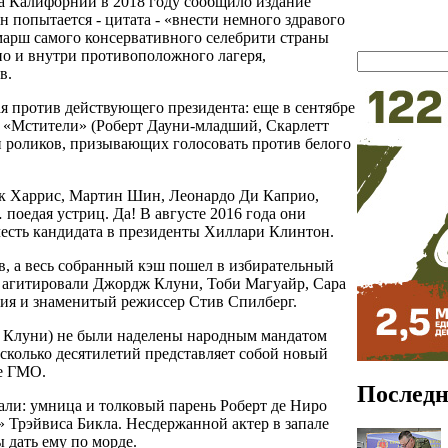
ра Калифорнии в 2018 году сообщило издание
 он попытается - цитата - «внести немного здравого
марш самого консервативного селебрити страны
но и внутри противоположного лагеря,
в.
ая против действующего президента: еще в сентябре
а «Мстители» (Роберт Дауни-младший, Скарлетт
и роликов, призывающих голосовать против белого
ик Харрис, Мартин Шин, Леонардо Ди Каприо,
оедая устриц. Да! В августе 2016 года они
честь кандидата в президенты Хиллари Клинтон.
в, а весь собранный кэш пошел в избирательный
о агитировали Джордж Клуни, Тоби Магуайр, Сара
ия и знаменитый режиссер Стив Спилберг.
ем Клуни) не были наделены народным мандатом
сколько десятилетий представляет собой новый
е ГМО.
Последн
али: умница и толковый парень Роберт де Ниро
» Трэйвиса Бикла. Несдержанной актер в запале
ы дать ему по морде.