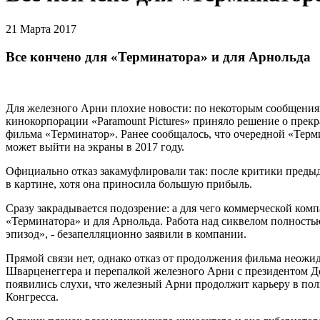
21 Марта 2017
Все кончено для «Терминатора» и для Арнольда
Для железного Арни плохие новости: по некоторым сообщениям
кинокорпорации «Paramount Pictures» приняло решение о пре
фильма «Терминатор». Ранее сообщалось, что очередной «Тер
может выйти на экраны в 2017 году.
Официально отказ закамуфлировали так: после критики предыд
в картине, хотя она приносила большую прибыль.
Сразу закрадывается подозрение: а для чего коммерческой ком
«Терминатора» и для Арнольда. Работа над сиквелом полность
эпизод», - безапелляционно заявили в компании.
Прямой связи нет, однако отказ от продолжения фильма неож
Шварценеггера и перепалкой железного Арни с президентом До
появились слухи, что железный Арни продолжит карьеру в поли
Конгресса.