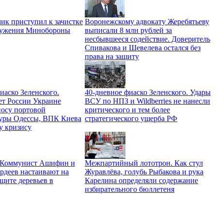
ик приступил к зачистке
Воронежскому адвокату Жеребятьеву
ружения Минобороны
выписали 8 млн рублей за
несбывшееся содействие. Доверитель
Спивакова и Шевелева остался без
права на защиту
иаско Зеленского.
40-дневное фиаско Зеленского. Удары
ет России Украине
ВСУ по НПЗ и Wildberries не нанесли
носу портовой
критического и тем более
уры Одессы, ВПК Киева
стратегического ущерба РФ
у кризису
. Коммунист Ашифин и
Межпартийный лототрон. Как стул
рдеев настаивают на
Журавлёва, голубь Рыбакова и рука
щите деревьев в
Карелина определяли содержание
избирательного бюллетеня