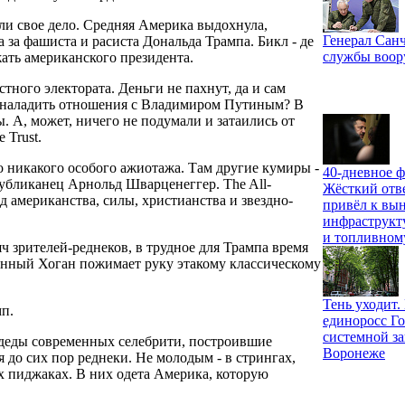
али свое дело. Средняя Америка выдохнула,
Генерал Санч
за фашиста и расиста Дональда Трампа. Бикл - де
службы воо
жать американского президента.
тного электората. Деньги не пахнут, да и сам
чет наладить отношения с Владимиром Путиным? В
. А, может, ничего не подумали и затаились от
 Trust.
 никакого особого ажиотажа. Там другие кумиры -
40-дневное ф
убликанец Арнольд Шварценеггер. The All-
Жёсткий отв
д американства, силы, христианства и звездно-
привёл к вы
инфраструкт
и топливном
ч зрителей-реднеков, в трудное для Трампа время
инный Хоган пожимает руку этакому классическому
Тень уходит
п.
единоросс Го
системной за
 деды современных селебрити, построившие
Воронеже
 до сих пор реднеки. Не молодым - в стрингах,
х пиджаках. В них одета Америка, которую