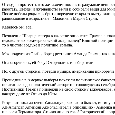
Отсюда и протесты: кто же захочет поменять радужные ценнос
работать. Звезды и журналисты выли и собирали вещи для эмиг
После победы ряды селебрити поредели: открыто выступили п
радикальные и возрастные - Мадонна и Мэрил Стрип.
Казалось бы, все...
Появление Шварценеггера в качестве оппонента Трампа вызвал
недовольных всеамериканский американец? Внятной позиции не
то о чистом воздухе в политике Трампа.
Моя подруга из Огайо, борец рестлинга Аманда Рейми, так и нап
Она огорчилась, ей-богу! Огорчились и избиратели.
Но, с другой стороны, потеряв кумира, американцы приобрели
Прошедшие в Америке выборы показали политическое банкротст
последние годы политический авторитет голливудских селебри
Противники Трампа привлекли на свою сторону тяжеловесов, н
каждом доме от Огайо до Юты.
Результат показал очень банальную, как часто бывает, истину -
All-American American Арнольд играл в оппозицию - Америка не
и в роли Терминатора. Стоило ли оно того? Риторический вопро