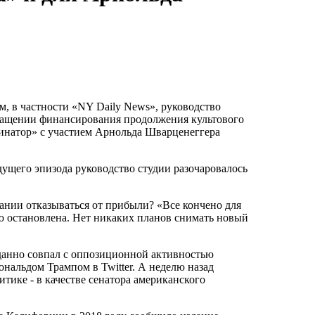
, в частности «NY Daily News», руководство
кращении финансирования продолжения культового
минатор» с участием Арнольда Шварценеггера
ущего эпизода руководство студии разочаровалось
пании отказываться от прибыли? «Все кончено для
ю остановлена. Нет никаких планов снимать новый
иданно совпал с оппозиционной активностью
нальдом Трампом в Twitter. А неделю назад
тике - в качестве сенатора американского