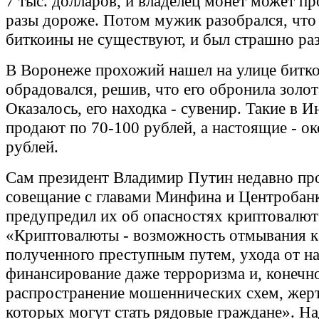
7 тыс. долларов, и владелец монет может пр
разы дороже. Потом мужик разобрался, что
биткоины не существуют, и был страшно ра
В Воронеже прохожий нашел на улице битко
обрадовался, решив, что его обронила золо
Оказалось, его находка - сувенир. Такие в И
продают по 70-100 рублей, а настоящие - ок
рублей.
Сам президент Владимир Путин недавно пр
совещание с главами Минфина и Центробанк
предупредил их об опасностях криптовалют
«Криптовалюты - возможность отмывания к
полученного преступным путем, ухода от на
финансирование даже терроризма и, конечн
распространение мошеннических схем, жер
которых могут стать рядовые граждане». На