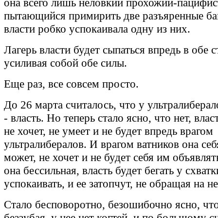
она всего лишь неловкий прохожий-пацифис
пытающийся примирить две разъяренные б
власти робко успокаивала одну из них.
Лагерь власти будет сыпаться впредь в обе 
усиливая собой обе силы.
Еще раз, все совсем просто.
До 26 марта считалось, что у ультралибера
- власть. Но теперь стало ясно, что нет, влас
не хочет, не умеет и не будет впредь врагом
ультралибералов. И врагом ватников она себ
может, не хочет и не будет себя им объявля
она бессильная, власть будет бегать у схватк
успокаивать, и ее затопчут, не обращая на н
Стало бесповоротно, безошибочно ясно, что
беззубая, у нее нет когтей, и по большому с