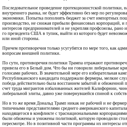
Последовательное проведение протекционистской политики, н
внутреннего рынка, не будет эффективно без мер по регулиро
экономики. Попытка пополнять бюджет за счет импортных пош
производство, не снижая прибыли финансовых корпораций, и п
интересов предпринимателей и не укрепляя профсоюзы, рано 
го президента США в тупик, выйти из которого будет невозмож
или иной стороны.
Причем противоречия только усугубятся по мере того, как ад
вопросам внешней политики.
По сути, противоречия политики Трампа отражают противореч
привела его в Белый дом. Что бы ни говорили либеральные кр
голосами рабочих. В значительной мере его избирательная кам
Республиканского кандидата поддержали фермеры, мелкие слу
победа действительно была восстанием забытой и обиженной 
счет труда мигрантов избалованных жителей Калифорнии, чин
либеральной элиты, давно уже повернувшейся спиной к собств
Но в то же время Дональд Трамп никак не рабочий и не фермер.
типичными представителями среднего американского капитала
находящегося в конфликте с траснациональными корпорациями
были обижены и унижены политикой, которую проводили стол
пересмотре. Но в позитивной части программы их интересы от