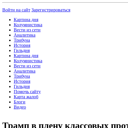
Войти на сайт
Зарегистрироваться
Картина дня
Колумнистика
Вести из сети
Аналитика
Трибуна
История
Гильдия
Картина дня
Колумнистика
Вести из сети
Аналитика
Трибуна
История
Гильдия
Помочь сайту
Карта жалоб
Блоги
Видео
Трамп в плену классовых про