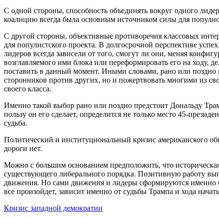
С одной стороны, способность объединять вокруг одного лид
коалицию всегда была основным источником силы для попули
С другой стороны, объективные противоречия классовых инте
для популистского проекта. В долгосрочной перспективе успе
лидеров всегда зависели от того, смогут ли они, меняя конфиг
возглавляемого ими блока или переформировать его на ходу, де
поставить в данный момент. Иными словами, рано или поздно п
сторонников против других, но и пожертвовать многими из св
своего класса.
Именно такой выбор рано или поздно предстоит Дональду Трампу
пользу он его сделает, определится не только место 45-презид
судьба.
Политический и институциональный кризис американского об
дороги нет.
Можно с большим основанием предположить, что историческая
существующего либерального порядка. Позитивную работу вы
движения. Но сами движения и лидеры сформируются именно бор
все произойдет, зависит именно от судьбы Трампа и хода начат
Кризис западной демократии