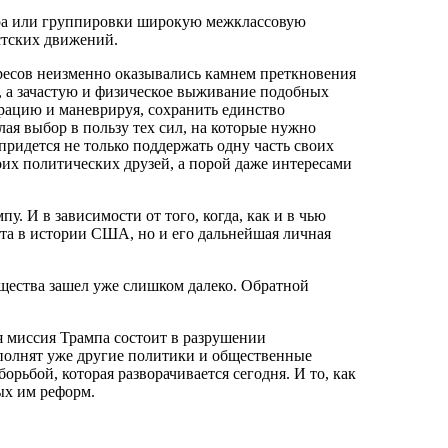
ера или группировки широкую межклассовую
стских движений.
ресов неизменно оказывались камнем преткновения
х, а зачастую и физическое выживание подобных
урацию и маневрируя, сохранить единство
лая выбор в пользу тех сил, на которые нужно
ридется не только поддержать одну часть своих
оих политических друзей, а порой даже интересами
. И в зависимости от того, когда, как и в чью
ента в истории США, но и его дальнейшая личная
щества зашел уже слишком далеко. Обратной
 миссия Трампа состоит в разрушении
полнят уже другие политики и общественные
ьбой, которая разворачивается сегодня. И то, как
ых им реформ.