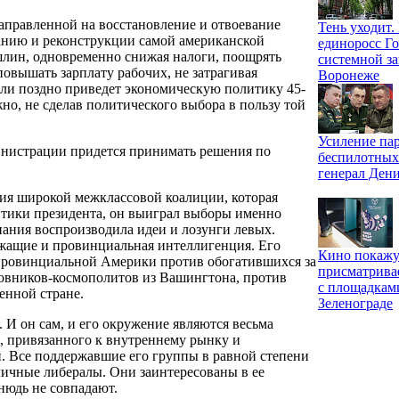
аправленной на восстановление и отвоевание
Тень уходит
ванию и реконструкции самой американской
единоросс Го
лин, одновременно снижая налоги, поощрять
системной за
овышать зарплату рабочих, не затрагивая
Воронеже
или поздно приведет экономическую политику 45-
но, не сделав политического выбора в пользу той
Усиление па
министрации придется принимать решения по
беспилотных
генерал Ден
ия широкой межклассовой коалиции, которая
итики президента, он выиграл выборы именно
пания воспроизводила идеи и лозунги левых.
жащие и провинциальная интеллигенция. Его
Кино покажу
провинциальной Америки против обогатившихся за
присматрива
овников-космополитов из Вашингтона, против
с площадкам
енной стране.
Зеленограде
 И он сам, и его окружение являются весьма
, привязанного к внутреннему рынку и
. Все поддержавшие его группы в равной степени
ичные либералы. Они заинтересованы в ее
нюдь не совпадают.