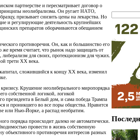
нском партнерстве и пересматривает договор о
 принципы неолибрализма. Он ругает НАТО,
разцу, призывает снизить цены на лекарства. Но
ющие и регулирующие деятельность крупнейших
дицинских препаратов оборачиваются обещанием
гического противоречия. Он, как и большинство его
о же время считает, что рынок надо защищать от
 либерализм для своих, протекционизм для чужих.
ой трети ХХ века.
 капитал, сложившийся к концу ХХ века, изменил
ке.
кризису. Крушение неолиберального миропорядка
его собственной логикой, логикой
о президента в Белый дом, и сама победа Трампа
ося и проникшего во все поры общества. Нравится
е или Нью-Йорке, а распад необратим.
Последн
ого порядка происходит далеко не автоматически.
обходимостью провести в жизнь собственную
ну объективного противоречия интересов разных