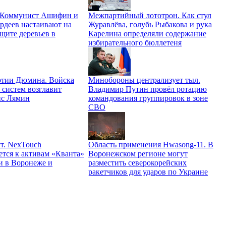
. Коммунист Ашифин и
Межпартийный лототрон. Как стул
рдеев настаивают на
Журавлёва, голубь Рыбакова и рука
щите деревьев в
Карелина определяли содержание
избирательного бюллетеня
ртии Дюмина. Войска
Минобороны централизует тыл.
 систем возглавит
Владимир Путин провёл ротацию
ис Лямин
командования группировок в зоне
СВО
т. NexTouch
Область применения Hwasong-11. В
ется к активам «Кванта»
Воронежском регионе могут
и в Воронеже и
разместить северокорейских
ракетчиков для ударов по Украине