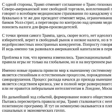
С одной стороны, Трамп отменяет соглашение о Транс-тихоокеа
Северо-американской зоне свободной торговли, воплотивший
говорит о всеобщем медицинском страховании по канадскому об
буквально в те же дни президент отменяет меры, ограничива
банков Уолл-стрит, а переговоры по контролю над ценами ме
понизить налоги для фирм-производителей.
С точки зрения самого Трампа, здесь, скорее всего, нет идеоло
избирателей, верит в свободный рынок и низкие налоги, но в т
недобросовестных иностранных конкурентов. Попросту говоря,
И ведь именно так развивался американский капитализм в перв
Проблема в том, что времена изменились. Транснациональный
правила игры не только на глобальном, но и на внутреннем рын
Именно новые правила привели мир к нынешнему системному 
является стихийным и естественным процессом, порожденным 
саморазрушения. Процесс распада начался до прихода нынешнег
является следствием кризиса, уже в полной мере развернувшег
или не нравится либеральным интеллигентам в Лондоне, Москв
Но дальнейший ход событий, формирование нового общественн
Пытаясь пересмотреть правила игры, Трамп сталкивается с не
позитивную программу. И тут он неминуемо оказывается в пле
социальных и экономических групп.