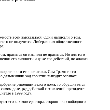
жность всем высказаться. Одни написали о том,
ничего не получится. Либеральная общественность
рг.
ом, нравится он нам или не нравится. Но для того
енки его личности и даже его действий, но анализ
иворечивости его политики. Сам Трамп и его
но дальнейший ход событий вынудит осознать.
одобрение решениям Белого дома, то обрушивается
В самом деле, ряд действий и заявлений президента
иэтле в 1999 году.
уют его как консерватора, сторонника свободного