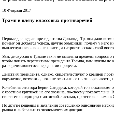
10 Февраля 2017
Трамп в плену классовых противоречий
Первые две недели президентства Дональда Трампа дали возмо
почему он добьется успеха, другие объяснили, почему у него 
выплеснула всю свою ненависть, а патриотическая - свой восто
Увы, дискуссия о Трампе так и не вышла за пределы вопроса о т
чтобы понять перспективы президента Трампа, нам нужны не оц
разворачивающегося перед нами процесса.
Действия президента, однако, свидетельствуют о крайней прот
окружение, возможно, пока не осознали ее противоречивость, 
Колебания сенатора Берни Сандерса, который то высказывает 
с яростной критикой на его хозяина, по-своему показательны. 
ставят его в один ряд с антиглобалистами, протестовавшими в С
Но другие решения и заявления совершенно однозначно маркир
рынка и либеральных экономических доктрин.