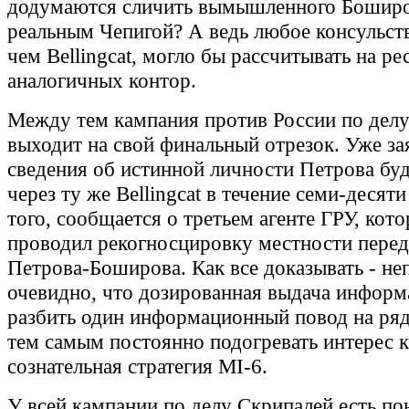
додумаются сличить вымышленного Боширо
реальным Чепигой? А ведь любое консульст
чем Bellingcat, могло бы рассчитывать на р
аналогичных контор.
Между тем кампания против России по дел
выходит на свой финальный отрезок. Уже за
сведения об истинной личности Петрова бу
через ту же Bellingcat в течение семи-десят
того, сообщается о третьем агенте ГРУ, кот
проводил рекогносцировку местности перед
Петрова-Боширова. Как все доказывать - не
очевидно, что дозированная выдача информ
разбить один информационный повод на ряд
тем самым постоянно подогревать интерес к
сознательная стратегия MI-6.
У всей кампании по делу Скрипалей есть по