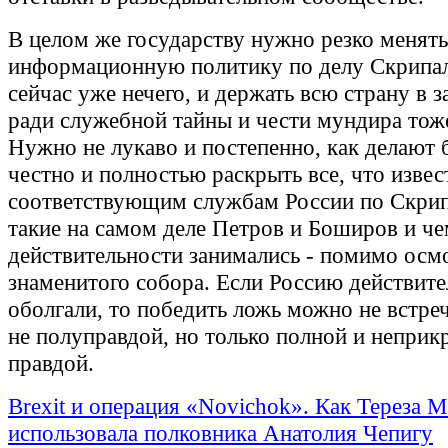
В целом же государству нужно резко менят
информационную политику по делу Скрипал
сейчас уже нечего, и держать всю страну в 
ради служебной тайны и чести мундира тоже
Нужно не лукаво и постепенно, как делают 
честно и полностью раскрыть все, что извес
соответствующим службам России по Скрип
такие на самом деле Петров и Боширов и че
действительности занимались - помимо осм
знаменитого собора. Если Россию действит
оболгали, то победить ложь можно не встре
не полуправдой, но только полной и неприк
правдой.
Brexit и операция «Novichok». Как Тереза 
использовала полковника Анатолия Чепигу