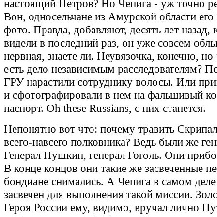
настоящий Петров? Но Чепига - уж точно ре
Вон, односельчане из Амурской области его
фото. Правда, добавляют, десять лет назад, к
видели в последний раз, он уже совсем облы
нервная, знаете ли. Неувязочка, конечно, но 
есть дело независимым расследователям? П
ГРУ нарастили сотруднику волосы. Или при
и сфотографировали в нем на фальшивый к
паспорт. Oh these Russians, с них станется.
Непонятно вот что: почему травить Скрипа
всего-навсего полковника? Ведь были же ге
Генерал Пушкин, генерал Гоголь. Они прибо
В конце концов они такие же засвеченные п
бондиане снимались. А Чепига в самом дел
засвечен для выполнения такой миссии. Зол
Героя России ему, видимо, вручал лично Пу