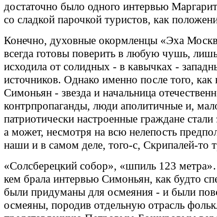
достаточно было одного интервью Маргари
со сладкой парочкой туристов, как положен
Конечно, духовные окормленцы «Эха Москвы
всегда готовы поверить в любую чушь, лишь
исходила от солидных - в кавычках - западн
источников. Однако именно после того, как
Симоньян - звезда и начальница отечествен
контрпропаганды, люди аполитичные и, мало
патриотически настроенные граждане стали 
а может, несмотря на всю нелепость предпо
наши и в самом деле, того-с, Скрипалей-то 
«Солсберецкий собор», «шпиль 123 метра»…
кем брала интервью Симоньян, как будто сп
были придуманы для осмеяния - и были пов
осмеяны, породив отдельную отрасль фольк