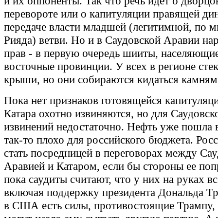
и их оппоненты. Так что речь идет о дворц
перевороте или о капитуляции правящей ди
передаче власти младшей (легитимной, по 
Рияда) ветви. Но и в Саудовской Аравии на
прав - в первую очередь шииты, населяющи
восточные провинции. У всех в регионе сте
крыши, но они собираются кидаться камням
Пока нет признаков готовящейся капитуляци
Катара охотно извиняются, но для Саудовс
извинений недостаточно. Нефть уже пошла в
так-то плохо для российского бюджета. Рос
стать посредницей в переговорах между Са
Аравией и Катаром, если бы стороны ее по
пока саудиты считают, что у них на руках вс
включая поддержку президента Дональда Т
в США есть силы, противостоящие Трампу,