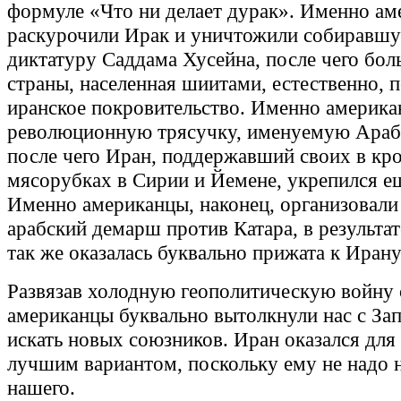
формуле «Что ни делает дурак». Именно а
раскурочили Ирак и уничтожили собиравшу
диктатуру Саддама Хусейна, после чего бол
страны, населенная шиитами, естественно, 
иранское покровительство. Именно америка
революционную трясучку, именуемую Арабс
после чего Иран, поддержавший своих в кр
мясорубках в Сирии и Йемене, укрепился ещ
Именно американцы, наконец, организовал
арабский демарш против Катара, в результат
так же оказалась буквально прижата к Ирану
Развязав холодную геополитическую войну 
американцы буквально вытолкнули нас с Зап
искать новых союзников. Иран оказался для
лучшим вариантом, поскольку ему не надо 
нашего.