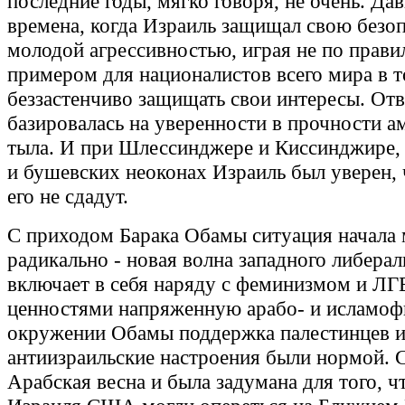
последние годы, мягко говоря, не очень. Да
времена, когда Израиль защищал свою безоп
молодой агрессивностью, играя не по прави
примером для националистов всего мира в т
беззастенчиво защищать свои интересы. Отв
базировалась на уверенности в прочности а
тыла. И при Шлессинджере и Киссинджире, 
и бушевских неоконах Израиль был уверен,
его не сдадут.
С приходом Барака Обамы ситуация начала 
радикально - новая волна западного либера
включает в себя наряду с феминизмом и ЛГ
ценностями напряженную арабо- и исламоф
окружении Обамы поддержка палестинцев 
антиизраильские настроения были нормой. 
Арабская весна и была задумана для того, 