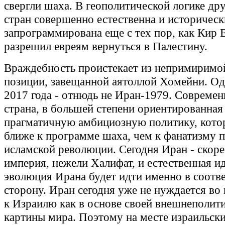
свергли шаха. В геополитической логике др
стран совершенно естественна и историческ
запрограммирована еще с тех пор, как Кир 
разрешил евреям вернуться в Палестину.
Враждебность проистекает из непримиримо
позиции, завещанной аятоллой Хомейни. О
2017 года - отнюдь не Иран-1979. Современ
страна, в большей степени ориентированная
прагматичную амбициозную политику, кото
ближе к программе шаха, чем к фанатизму 
исламской революции. Сегодня Иран - скор
империя, нежели Халифат, и естественная и
эволюция Ирана будет идти именно в соот
сторону. Иран сегодня уже не нуждается во
к Израилю как в основе своей внешнеполит
картины мира. Поэтому на месте израильски