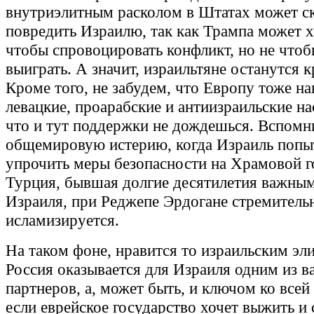
внутриэлитным расколом в Штатах может с
повредить Израилю, так как Трампа может хв
чтобы спровоцировать конфликт, но не чтоб
выиграть. А значит, израильтяне останутся 
Кроме того, не забудем, что Европу тоже н
левацкие, проарабские и антиизраильские на
что и тут поддержки не дождешься. Вспом
общемировую истерию, когда Израиль попы
упрочить меры безопасности на Храмовой г
Турция, бывшая долгие десятилетия важны
Израиля, при Реджепе Эрдогане стремитель
исламизируется.
На таком фоне, нравится то израильским эли
Россия оказывается для Израиля одним из 
партнеров, а, может быть, и ключом ко всей
если еврейское государство хочет выжить и