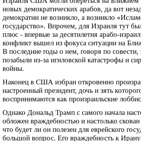
Израиля США могли опереться на Ближнем 
новых демократических арабов, да вот незад
демократии не возникло, а возникло «Ислам
государство». Впрочем, для Израиля тут бы
плюс - впервые за десятилетия арабо-израи
конфликт вышел из фокуса ситуации на Бли
В последние годы о нем, говоря по совести,
позабыли из-за игиловской катастрофы и си
войны.
Наконец в США избран откровенно произра
настроенный президент, дочь и зять которог
воспринимаются как произраильские лоббис
Однако Дональд Трамп с самого начала наст
обложен враждебностью и настолько скован 
что будет ли он полезен для еврейского госу
большой вопрос. Его враждебность к Ирану